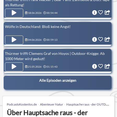
als Rettung!
18.06.2026
00:54:44
Wölfe in Deutschland: Bloß keine Angst!
04.06.2026
00:59:13
Thürmer trifft Clemens Graf von Hoyos | Outdoor-Knigge: Ab
1000 Meter wird geduzt!
21.05.2026
01:15:43
Alle Episoden anzeigen
PodcastsKostenlos.de
Abenteuer Natur
Hauptsache raus - der OUTDOOR-Podcast
Über Hauptsache raus - der