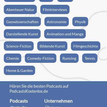
Abenteuer Natur
Filminterviews
Geowissenschaften
Astronomie
Physik
Darstellende Kunst
Animation und Manga
Science-Fiction
Bildende Kunst
Filmgeschichte
Chemie
Comedy-Fiction
Running
Tennis
Home & Garden
Hören Sie die besten Podcasts auf
PodcastsKostenlos.de
Podcasts
Unternehmen