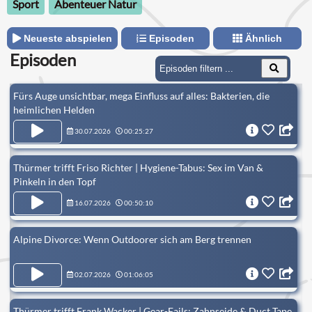
Sport
Abenteuer Natur
Neueste abspielen
Episoden
Ähnlich
Episoden
Fürs Auge unsichtbar, mega Einfluss auf alles: Bakterien, die
heimlichen Helden
30.07.2026
00:25:27
Thürmer trifft Friso Richter | Hygiene-Tabus: Sex im Van &
Pinkeln in den Topf
16.07.2026
00:50:10
Alpine Divorce: Wenn Outdoorer sich am Berg trennen
02.07.2026
01:06:05
Thürmer trifft Frank Wacker | Gear-Fails: Zahnseide & Duct Tape