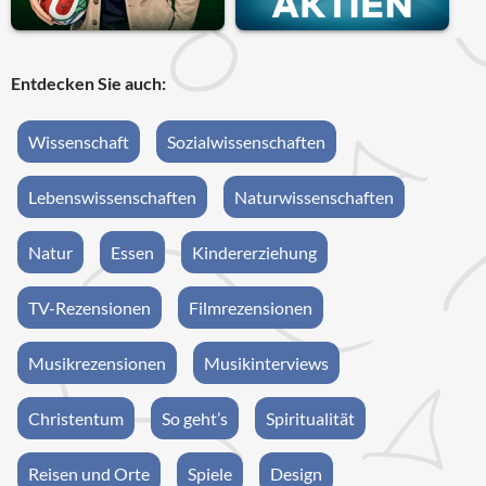
Entdecken Sie auch:
Wissenschaft
Sozialwissenschaften
Lebenswissenschaften
Naturwissenschaften
Natur
Essen
Kindererziehung
TV-Rezensionen
Filmrezensionen
Musikrezensionen
Musikinterviews
Christentum
So geht’s
Spiritualität
Reisen und Orte
Spiele
Design