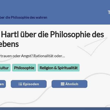
T
ber die Philosophie des wahren
Hartl über die Philosophie des
ebens
trauen oder Angst? Rationalität oder
ultur
Philosophie
Religion & Spiritualität
len
Episoden
Ähnlich