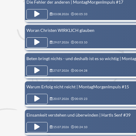
Die Fehler der anderen | MontagMorgenImpuls #17
03.08.2026
00:05:33
Woran Christen WIRKLICH glauben
29.07.2026
00:03:10
Beten bringt nichts - und deshalb ist es so wichtig | Mon
27.07.2026
00:04:28
Warum Erfolg nicht reicht | MontagMorgenImpuls #15
20.07.2026
00:05:23
Einsamkeit verstehen und überwinden | Hartls Senf #39
15.07.2026
00:24:10