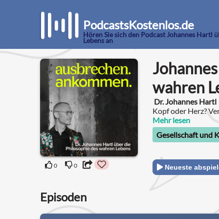
PodcastsKostenlos.de
Hören Sie sich den Podcast Johannes Hartl ü
Lebens an
Johannes 
wahren L
Dr. Johannes Hartl
Kopf oder Herz? Ver
Spiritualität?
Mehr lesen
Gesellschaft und K
0
0
Neueste abspie
Episoden