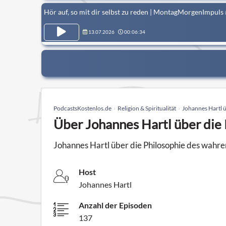
Hör auf, so mit dir selbst zu reden | MontagMorgenImpuls
13.07.2026
00:06:34
PodcastsKostenlos.de
Religion & Spiritualität
Johannes Hartl 
Über Johannes Hartl über die
Johannes Hartl über die Philosophie des wahren 
Host
Johannes Hartl
Anzahl der Episoden
137