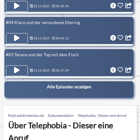
25.11.2025
00:39:46
#04 Klara und der versunkene Ehering
18.11.2025
00:44:13
#03 Tereza und der Typ mit dem Fisch
11.11.2025
00:37:39
Alle Episoden anzeigen
PodcastsKostenlos.de
Dokumentation
Telephobia - Dieser eine Anruf
Über Telephobia - Dieser eine
Anruf