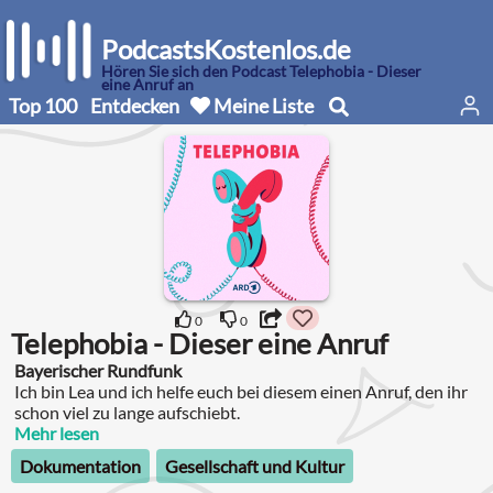
PodcastsKostenlos.de
Hören Sie sich den Podcast Telephobia - Dieser
eine Anruf an
Top 100
Entdecken
Meine Liste
0
0
Telephobia - Dieser eine Anruf
Bayerischer Rundfunk
Ich bin Lea und ich helfe euch bei diesem einen Anruf, den ihr
schon viel zu lange aufschiebt.
Mehr lesen
Dokumentation
Gesellschaft und Kultur