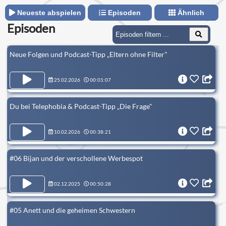
Neueste abspielen
Episoden
Ähnlich
Episoden
Neue Folgen und Podcast-Tipp „Eltern ohne Filter"
25.02.2026
00:01:07
Du bei Telephobia & Podcast-Tipp „Die Frage"
10.02.2026
00:38:21
#06 Bijan und der verschollene Werbespot
02.12.2025
00:50:28
#05 Anett und die geheimen Schwestern