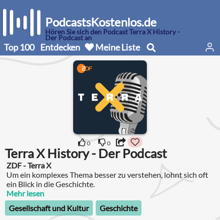
PodcastsKostenlos.de
Hören Sie sich den Podcast Terra X History -
Der Podcast an
Top 100
Entdecken
Meine Liste
0
0
Terra X History - Der Podcast
ZDF - Terra X
Um ein komplexes Thema besser zu verstehen, lohnt sich oft
ein Blick in die Geschichte.
Mehr lesen
Gesellschaft und Kultur
Geschichte