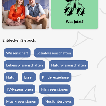
Entdecken Sie auch:
Wissenschaft
Sozialwissenschaften
Lebenswissenschaften
Naturwissenschaften
Natur
Essen
Kindererziehung
TV-Rezensionen
Filmrezensionen
Musikrezensionen
Musikinterviews