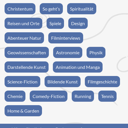
Christentum
So geht’s
Spiritualität
Reisen und Orte
Spiele
Design
Abenteuer Natur
Filminterviews
Geowissenschaften
Astronomie
Physik
Darstellende Kunst
Animation und Manga
Science-Fiction
Bildende Kunst
Filmgeschichte
Chemie
Comedy-Fiction
Running
Tennis
Home & Garden