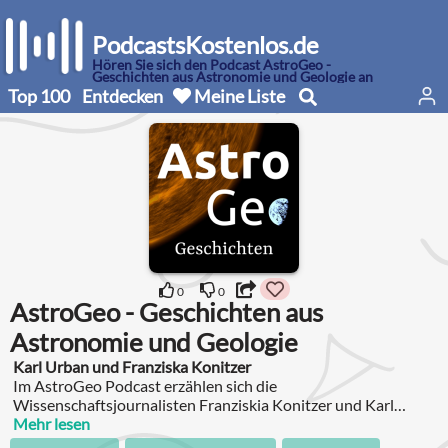
PodcastsKostenlos.de
Hören Sie sich den Podcast AstroGeo -
Geschichten aus Astronomie und Geologie an
Top 100
Entdecken
Meine Liste
0
0
AstroGeo - Geschichten aus
Astronomie und Geologie
Karl Urban und Franziska Konitzer
Im AstroGeo Podcast erzählen sich die
Wissenschaftsjournalisten Franziskia Konitzer und Karl
Urban regelmäßig Geschichten, die ihnen entweder die Steine
Mehr lesen
unseres kosmischen Vorgartens eingeflüstert – oder die sie in