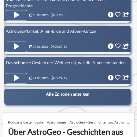
Erdgeschichte
18.06.2026
01:28:55
AstroGeoPlänkel: Alien-Erde und Alpen-Aufzug
04.06.2026
00:57:30
Das schönste Gestein der Welt verrät, wie die Alpen entstanden
21.05.2026
01:24:19
Alle Episoden anzeigen
PodcastsKostenlos.de
Astronomie
AstroGeo - Geschichten aus Astronomie und Geologie
Über AstroGeo - Geschichten aus