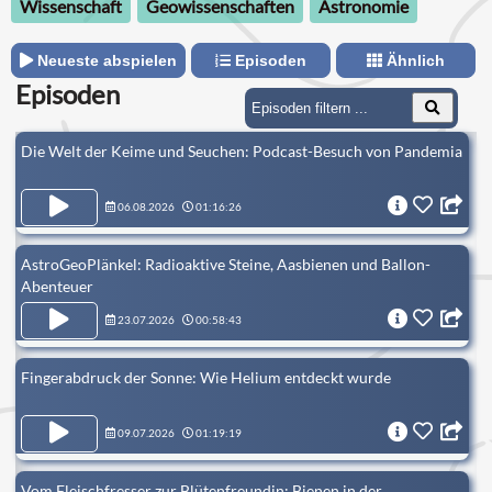
Wissenschaft
Geowissenschaften
Astronomie
den Tiefen und Untiefen des Universums aufgestöbert haben.
Neueste abspielen
Episoden
Ähnlich
Episoden
Die Welt der Keime und Seuchen: Podcast-Besuch von Pandemia
06.08.2026
01:16:26
AstroGeoPlänkel: Radioaktive Steine, Aasbienen und Ballon-
Abenteuer
23.07.2026
00:58:43
Fingerabdruck der Sonne: Wie Helium entdeckt wurde
09.07.2026
01:19:19
Vom Fleischfresser zur Blütenfreundin: Bienen in der