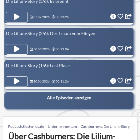
Die Lilium-Story (3/6): Es brennt
07.07.2026
00:39:26
Die Lilium-Story (2/6): Der Traum vom Fliegen
30.06.2026
00:29:04
Die Lilium-Story (1/6): Lost Place
30.06.2026
00:31:26
Alle Episoden anzeigen
PodcastsKostenlos.de
Unternehmertum
Cashburners: Die Lilium-Story
Über Cashburners: Die Lilium-