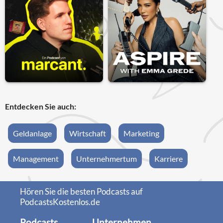
Entdecken Sie auch:
Geldanlage
Wirtschaft
Marketing
Management
Unternehmertum
Karriere
Hören Sie die besten Podcasts auf
PodcastsKostenlos.de
Podcasts
Unternehmen