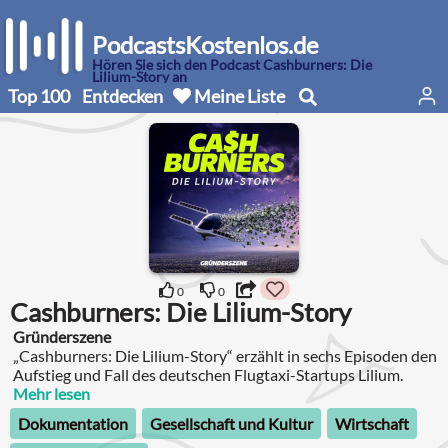
PodcastsKostenlos.de
Hören Sie sich den Podcast Cashburners: Die
Lilium-Story an
Top 100
Entdecken
Meine Liste
0
0
Cashburners: Die Lilium-Story
Gründerszene
„Cashburners: Die Lilium-Story“ erzählt in sechs Episoden den
Aufstieg und Fall des deutschen Flugtaxi-Startups Lilium.
Mehr lesen
Dokumentation
Gesellschaft und Kultur
Wirtschaft