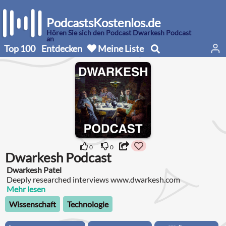
PodcastsKostenlos.de
Hören Sie sich den Podcast Dwarkesh Podcast
an
Top 100
Entdecken
Meine Liste
0
0
Dwarkesh Podcast
Dwarkesh Patel
Deeply researched interviews www.dwarkesh.com
Mehr lesen
Wissenschaft
Technologie