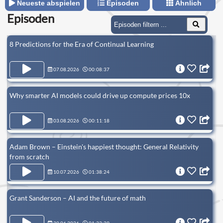
Neueste abspielen
Episoden
Ähnlich
Episoden
8 Predictions for the Era of Continual Learning
07.08.2026
00:08:37
Why smarter AI models could drive up compute prices 10x
03.08.2026
00:11:18
Adam Brown – Einstein's happiest thought: General Relativity
from scratch
10.07.2026
01:38:24
Grant Sanderson – AI and the future of math