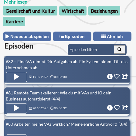
berufliche Entwicklung zu beschleunigen.
Mehr lesen
Gesellschaft und Kultur
Wirtschaft
Beziehungen
Karriere
Neueste abspielen
Episoden
Ähnlich
Episoden
#82 – Eine VA nimmt Dir Aufgaben ab. Ein System nimmt Dir das
Unternehmen ab.
15.07.2026
00:06:30
#81 Remote-Team skalieren: Wie du mit VAs und KI dein
Business automatisierst (4/4)
20.10.2025
00:36:32
#80 Arbeiten meine VAs wirklich? Meine ehrliche Antwort! (3/4)