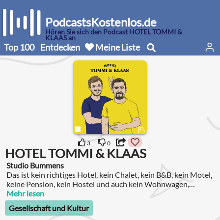
PodcastsKostenlos.de
Hören Sie sich den Podcast HOTEL TOMMI &
KLAAS an
Top 100
Entdecken
Meine Liste
3
0
HOTEL TOMMI & KLAAS
Studio Bummens
Das ist kein richtiges Hotel, kein Chalet, kein B&B, kein Motel,
keine Pension, kein Hostel und auch kein Wohnwagen,
sondern ein Interview-Podcast von Tommi Schmitt & Klaas
Mehr lesen
Heufer-Umlauf.
Gesellschaft und Kultur