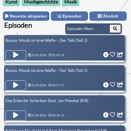
Kunst
Musikgeschichte
Musik
Neueste abspielen
Episoden
Ähnlich
Episoden
Bonus: Musik ist eine Waffe – Der Talk (Teil 2)
22.05.2024
01:05:29
Bonus: Musik ist eine Waffe – Der Talk (Teil 1)
22.05.2024
00:57:27
Das Erbe der Scherben (feat. Jan Plewka) (8/8)
01.05.2024
00:35:14
König von Deutschland (feat. Marianne Rosenberg) (7/8)