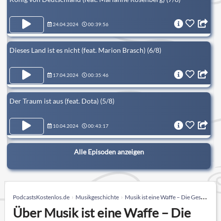
24.04.2024
00:39:56
Dieses Land ist es nicht (feat. Marion Brasch) (6/8)
17.04.2024
00:35:46
Der Traum ist aus (feat. Dota) (5/8)
10.04.2024
00:43:17
Alle Episoden anzeigen
PodcastsKostenlos.de
Musikgeschichte
Musik ist eine Waffe – Die Geschichte von Ton Steine Scherben
Über Musik ist eine Waffe – Die