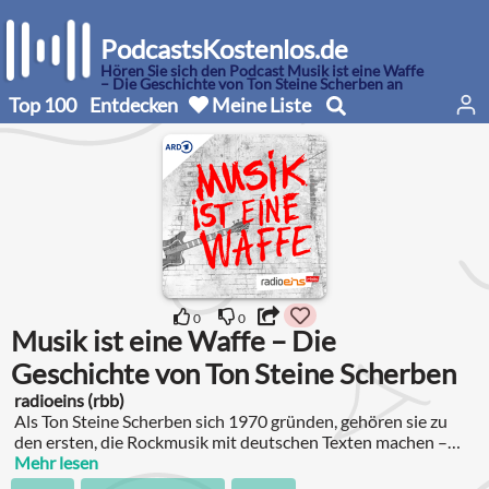
PodcastsKostenlos.de
Hören Sie sich den Podcast Musik ist eine Waffe
– Die Geschichte von Ton Steine Scherben an
Top 100
Entdecken
Meine Liste
0
0
Musik ist eine Waffe – Die
Geschichte von Ton Steine Scherben
radioeins (rbb)
Als Ton Steine Scherben sich 1970 gründen, gehören sie zu
den ersten, die Rockmusik mit deutschen Texten machen –
ohne, dass es peinlich oder nachgemacht klingt.
Mehr lesen