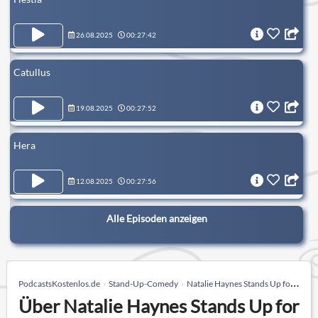
26.08.2025
00:27:42
Catullus
19.08.2025
00:27:52
Hera
12.08.2025
00:27:56
Alle Episoden anzeigen
PodcastsKostenlos.de
Stand-Up-Comedy
Natalie Haynes Stands Up for the Classics
Über Natalie Haynes Stands Up for