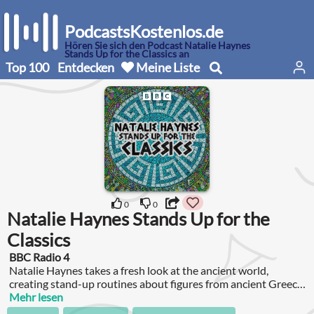
PodcastsKostenlos.de
Hören Sie sich den Podcast Natalie Haynes
Stands Up for the Classics an
Top 100
Entdecken
Meine Liste
0
0
Natalie Haynes Stands Up for the
Classics
BBC Radio 4
Natalie Haynes takes a fresh look at the ancient world,
creating stand-up routines about figures from ancient Greece
and Rome.
Mehr lesen