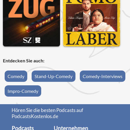
Entdecken Sie auch:
Comedy
Stand-Up-Comedy
Comedy-Interviews
Impro-Comedy
Hören Sie die besten Podcasts auf
PodcastsKostenlos.de
Podcasts
Unternehmen