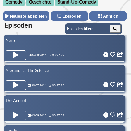
Comedy
Geschichte
Stand-Up-Comedy
Neueste abspielen
Episoden
Ähnlich
Episoden
Nero
06.08.2026
00:27:29
Alexandria: The Science
30.07.2026
00:27:23
The Aeneid
02.09.2025
00:27:52
Hestia