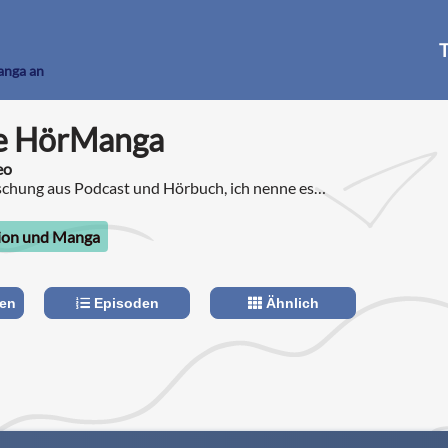
T
anga an
e HörManga
eo
ischung aus Podcast und Hörbuch, ich nenne es
ion und Manga
len
Episoden
Ähnlich