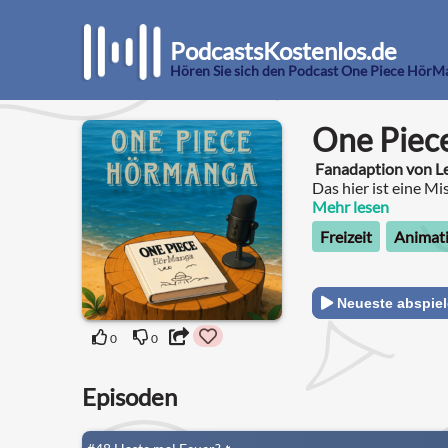
PodcastsKostenlos.de
Hören Sie sich den Podcast One Piece HörM
One Piec
Fanadaption von L
Das hier ist eine M
Hörmanga.
Mehr lesen
Freizeit
Animat
Neueste abspie
0
0
Episoden