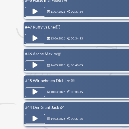
#48 Haste mal Feuer?🔥
11.07.2026
00:37:54
#47 Ruffy vs Enel💥
13.06.2026
00:34:33
#46 Arche Maxim🌞
16.05.2026
00:40:05
#45 Wir nehmen Dich! 🫵🏼
18.04.2026
00:33:45
#44 Der Giant Jack 🌿
14.03.2026
00:37:35