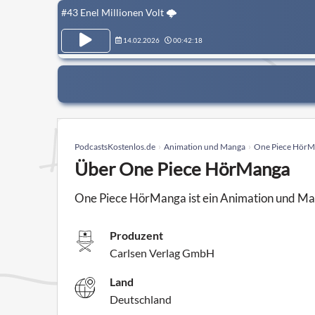
#43 Enel Millionen Volt 🌩️
14.02.2026
00:42:18
PodcastsKostenlos.de
Animation und Manga
One Piece Hör
Über One Piece HörManga
One Piece HörManga ist ein Animation und Ma
Produzent
Carlsen Verlag GmbH
Land
Deutschland