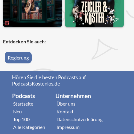
Entdecken Sie auch:
Regierung
Hören Sie die besten Podcasts auf
PodcastsKostenlos.de
Podcasts
Unternehmen
Startseite
Über uns
Neu
Kontakt
Top 100
Datenschutzerklärung
Alle Kategorien
Impressum