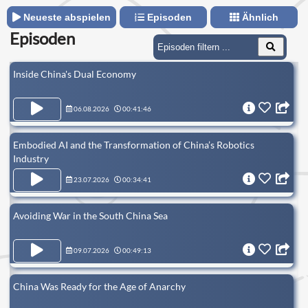
Neueste abspielen
Episoden
Ähnlich
Episoden
Inside China's Dual Economy
06.08.2026
00:41:46
Embodied AI and the Transformation of China’s Robotics
Industry
23.07.2026
00:34:41
Avoiding War in the South China Sea
09.07.2026
00:49:13
China Was Ready for the Age of Anarchy