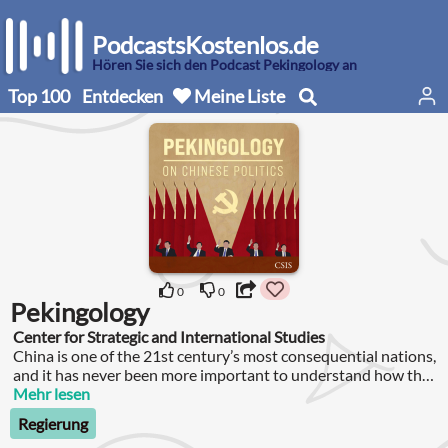
PodcastsKostenlos.de
Hören Sie sich den Podcast Pekingology an
Top 100
Entdecken
Meine Liste
0
0
Pekingology
Center for Strategic and International Studies
China is one of the 21st century’s most consequential nations,
and it has never been more important to understand how the
country is governed.
Mehr lesen
Regierung