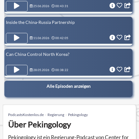
25.06.2026
00:43:31
Inside the China-Russia Partnership
11.06.2026
00:42:05
Can China Control North Korea?
28.05.2026
00:38:22
Alle Episoden anzeigen
PodcastsKostenlos.de
Regierung
Pekingology
Über Pekingology
Pekingology ist ein Regierung-Podcast von Center for