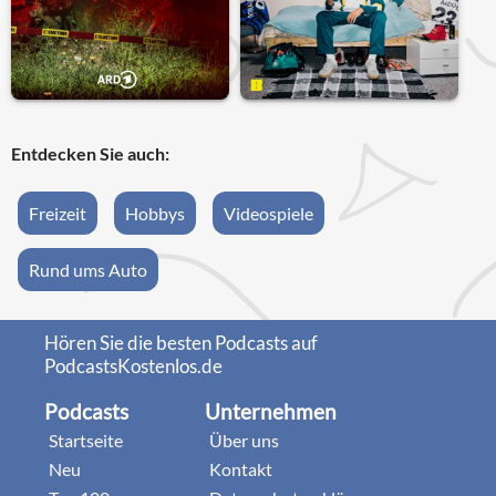
Entdecken Sie auch:
Freizeit
Hobbys
Videospiele
Rund ums Auto
Hören Sie die besten Podcasts auf
PodcastsKostenlos.de
Podcasts
Unternehmen
Startseite
Über uns
Neu
Kontakt