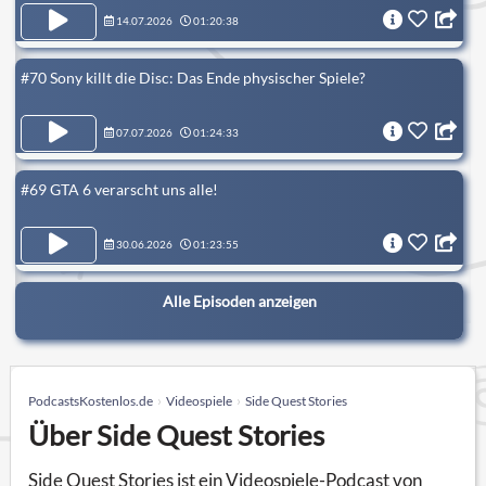
14.07.2026
01:20:38
#70 Sony killt die Disc: Das Ende physischer Spiele?
07.07.2026
01:24:33
#69 GTA 6 verarscht uns alle!
30.06.2026
01:23:55
Alle Episoden anzeigen
PodcastsKostenlos.de
Videospiele
Side Quest Stories
Über Side Quest Stories
Side Quest Stories ist ein Videospiele-Podcast von