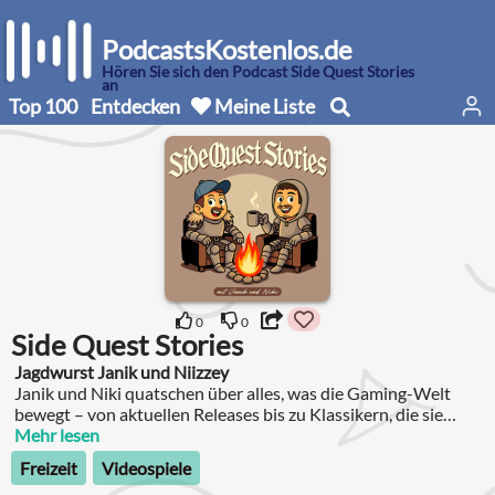
PodcastsKostenlos.de
Hören Sie sich den Podcast Side Quest Stories
an
Top 100
Entdecken
Meine Liste
0
0
Side Quest Stories
Jagdwurst Janik und Niizzey
Janik und Niki quatschen über alles, was die Gaming-Welt
bewegt – von aktuellen Releases bis zu Klassikern, die sie
geprägt haben.
Mehr lesen
Freizeit
Videospiele