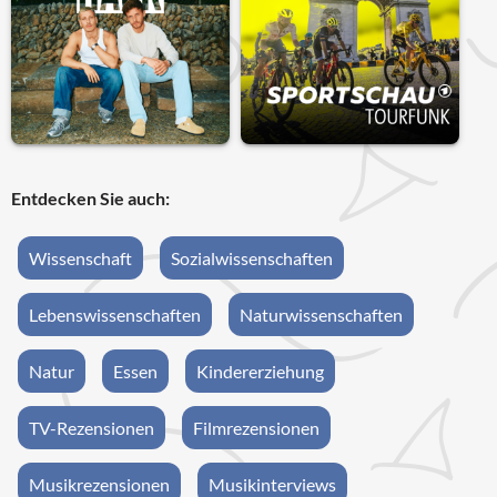
Entdecken Sie auch:
Wissenschaft
Sozialwissenschaften
Lebenswissenschaften
Naturwissenschaften
Natur
Essen
Kindererziehung
TV-Rezensionen
Filmrezensionen
Musikrezensionen
Musikinterviews