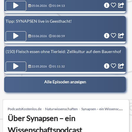
05.06.2026
01:04:13
Tipp: SYNAPSEN live in Geesthacht!
03.06.2026
00:00:59
(150) Fleisch essen ohne Tierleid: Zellkultur auf dem Bauernhof
22.05.2026
01:11:32
Alle Episoden anzeigen
PodcastsKostenlos.de
Naturwissenschaften
Synapsen – ein Wissenschaftspodcast
Über Synapsen – ein
Wissenschaftspodcast