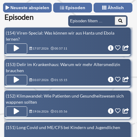
Neueste abspielen
Episoden
Ähnlich
Episoden
(154) Viren-Special: Was können wir aus Hanta und Ebola
lernen?
17.07.2026
00:57:11
(153) Delir im Krankenhaus: Warum wir mehr Altersmedizin
brauchen
03.07.2026
01:15:15
(152) Klimawandel: Wie Patienten und Gesundheitswesen sich
wappnen sollten
19.06.2026
01:05:56
(151) Long Covid und ME/CFS bei Kindern und Jugendlichen