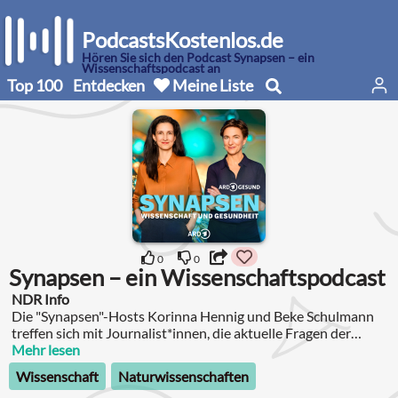
PodcastsKostenlos.de
Hören Sie sich den Podcast Synapsen – ein
Wissenschaftspodcast an
Top 100
Entdecken
Meine Liste
0
0
Synapsen – ein Wissenschaftspodcast
NDR Info
Die "Synapsen"-Hosts Korinna Hennig und Beke Schulmann
treffen sich mit Journalist*innen, die aktuelle Fragen der
Gesundheitsforschung recherchiert haben.
Mehr lesen
Wissenschaft
Naturwissenschaften