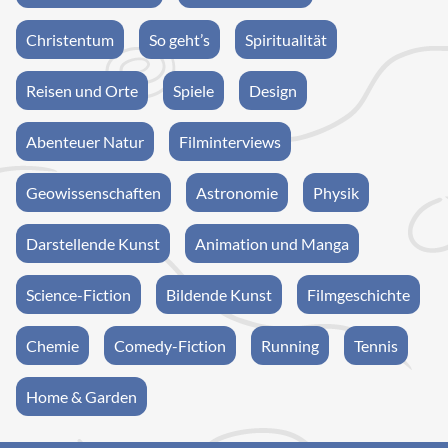
Christentum
So geht’s
Spiritualität
Reisen und Orte
Spiele
Design
Abenteuer Natur
Filminterviews
Geowissenschaften
Astronomie
Physik
Darstellende Kunst
Animation und Manga
Science-Fiction
Bildende Kunst
Filmgeschichte
Chemie
Comedy-Fiction
Running
Tennis
Home & Garden