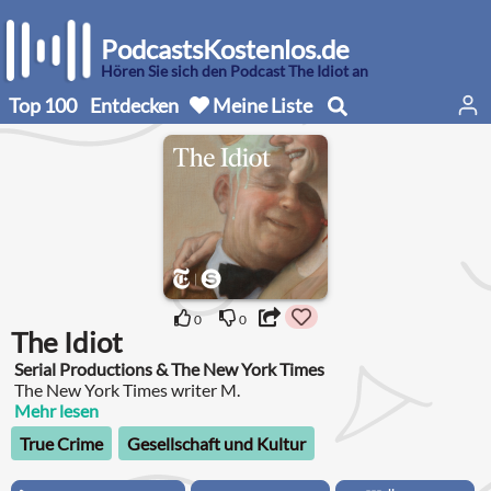
PodcastsKostenlos.de
Hören Sie sich den Podcast The Idiot an
Top 100
Entdecken
Meine Liste
0
0
The Idiot
Serial Productions & The New York Times
The New York Times writer M.
Mehr lesen
True Crime
Gesellschaft und Kultur