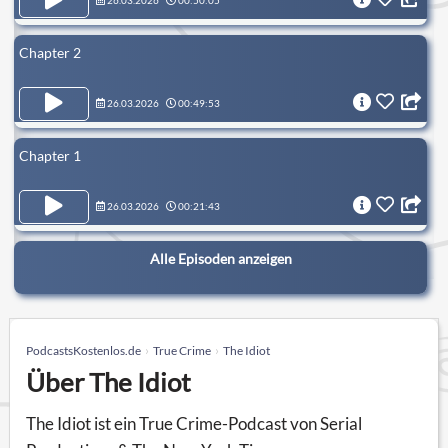
26.03.2026
00:50:05
Chapter 2
26.03.2026
00:49:53
Chapter 1
26.03.2026
00:21:43
Alle Episoden anzeigen
PodcastsKostenlos.de
True Crime
The Idiot
Über The Idiot
The Idiot ist ein True Crime-Podcast von Serial