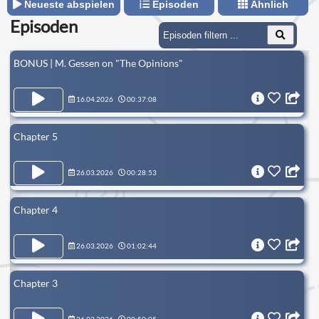
Neueste abspielen
Episoden
Ähnlich
Episoden
BONUS | M. Gessen on "The Opinions"
16.04.2026
00:37:08
Chapter 5
26.03.2026
00:28:53
Chapter 4
26.03.2026
01:02:44
Chapter 3