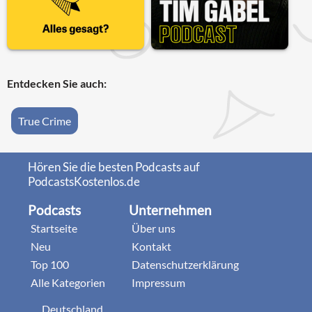
Entdecken Sie auch:
True Crime
Hören Sie die besten Podcasts auf
PodcastsKostenlos.de
Podcasts
Unternehmen
Startseite
Über uns
Neu
Kontakt
Top 100
Datenschutzerklärung
Alle Kategorien
Impressum
Deutschland