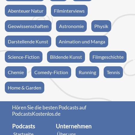
Abenteuer Natur
Filminterviews
Geowissenschaften
Astronomie
Physik
Darstellende Kunst
Animation und Manga
Science-Fiction
Bildende Kunst
Filmgeschichte
Chemie
Comedy-Fiction
Running
Tennis
Home & Garden
Hören Sie die besten Podcasts auf
PodcastsKostenlos.de
Podcasts
Unternehmen
Startseite
Über uns