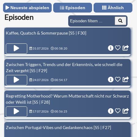
Neueste abspielen
Episoden
Ähnlich
Episoden
Kaffee, Quatsch & Sommerpause [S5 | F30]
31.07.2026
00:58:20
Zwischen Triggern, Trends und der Erkenntnis, wie schnell die
Zeit vergeht [S5 | F29]
24.07.2026
00:54:17
Regretting Motherhood? Warum Mutterschaft nicht nur Schwarz
oder Weiß ist [S5 | F28]
17.07.2026
00:56:25
Zwischen Portugal-Vibes und Gedankenchaos [S5 | F27]