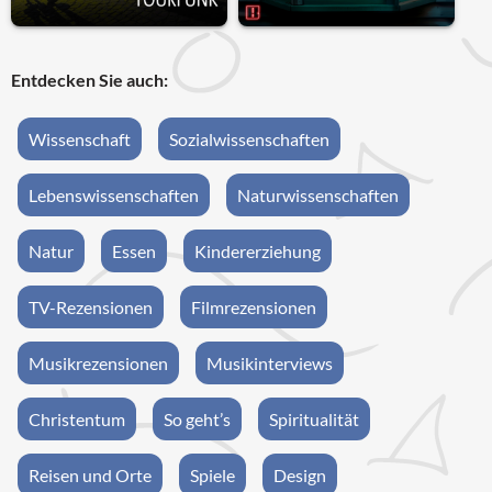
Entdecken Sie auch:
Wissenschaft
Sozialwissenschaften
Lebenswissenschaften
Naturwissenschaften
Natur
Essen
Kindererziehung
TV-Rezensionen
Filmrezensionen
Musikrezensionen
Musikinterviews
Christentum
So geht’s
Spiritualität
Reisen und Orte
Spiele
Design