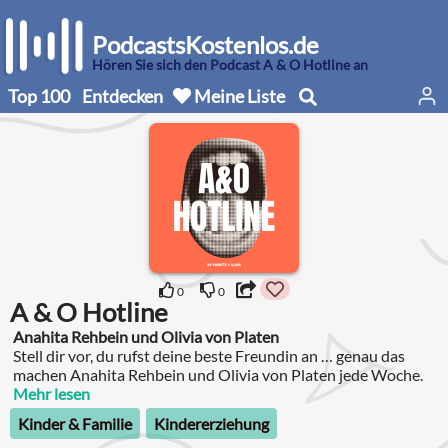
PodcastsKostenlos.de
Hören Sie sich den Podcast A & O Hotline an
Top 100
Entdecken
Meine Liste
0
0
A & O Hotline
Anahita Rehbein und Olivia von Platen
Stell dir vor, du rufst deine beste Freundin an … genau das
machen Anahita Rehbein und Olivia von Platen jede Woche.
Mehr lesen
Kinder & Familie
Kindererziehung