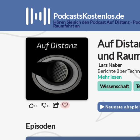
PodcastsKostenlos.de
Hören Sie sich den Podcast Auf Distanz - P
Raumfahrt an
Auf Dista
und Raum
Lars Naber
Berichte über Techn
Mehr lesen
Wissenschaft
T
0
0
Neueste abspie
Episoden