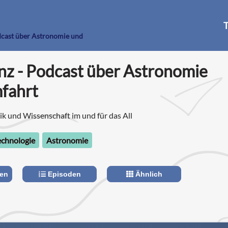
T
odcast über Astronomie und
nz - Podcast über Astronomie
fahrt
ik und Wissenschaft im und für das All
echnologie
Astronomie
len
Episoden
Ähnlich