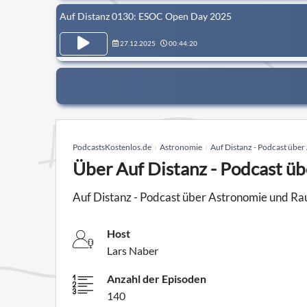
Auf Distanz 0130: ESOC Open Day 2025
27.12.2025
00:44:20
PodcastsKostenlos.de
Astronomie
Auf Distanz - Podcast übe
Über Auf Distanz - Podcast ü
Auf Distanz - Podcast über Astronomie und Ra
Host
Lars Naber
Anzahl der Episoden
140