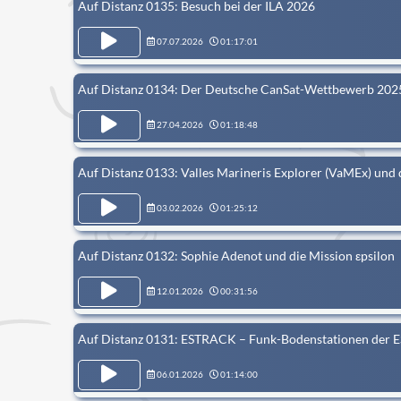
Auf Distanz 0135: Besuch bei der ILA 2026
07.07.2026
01:17:01
Auf Distanz 0134: Der Deutsche CanSat-Wettbewerb 202
27.04.2026
01:18:48
Auf Distanz 0133: Valles Marineris Explorer (VaMEx) und d
03.02.2026
01:25:12
Auf Distanz 0132: Sophie Adenot und die Mission εpsilon
12.01.2026
00:31:56
Auf Distanz 0131: ESTRACK – Funk-Bodenstationen der 
06.01.2026
01:14:00