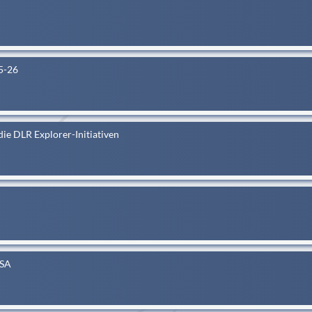
5-26
ie DLR Explorer-Initiativen
ESA