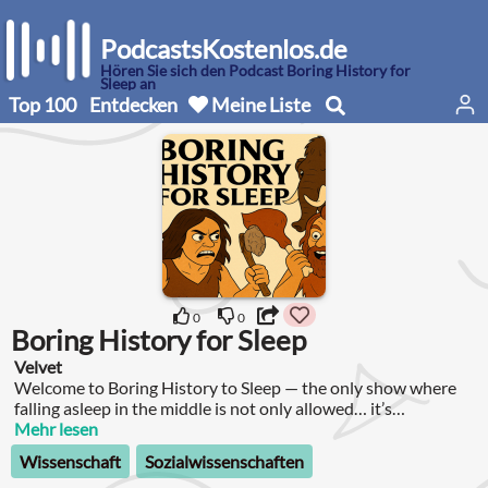
PodcastsKostenlos.de
Hören Sie sich den Podcast Boring History for
Sleep an
Top 100
Entdecken
Meine Liste
0
0
Boring History for Sleep
Velvet
Welcome to Boring History to Sleep — the only show where
falling asleep in the middle is not only allowed… it’s
encouraged.
Mehr lesen
Wissenschaft
Sozialwissenschaften