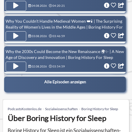
04.08.2026
04:20:21
Why You Couldn't Handle Medieval Women 👑🕯️ | The Surprising
Reality of Women's Lives in the Middle Ages | Boring History For
Sleep
03.08.2026
03:46:59
Why the 2030s Could Become the New Renaissance 🌍✨ | A New
Age of Discovery and Innovation | Boring History For Sleep
02.08.2026
03:54:59
Alle Episoden anzeigen
PodcastsKostenlos.de
Sozialwissenschaften
Boring History for Sleep
Über Boring History for Sleep
Boring History for Sleep ist ein Sozialwissenschaften-