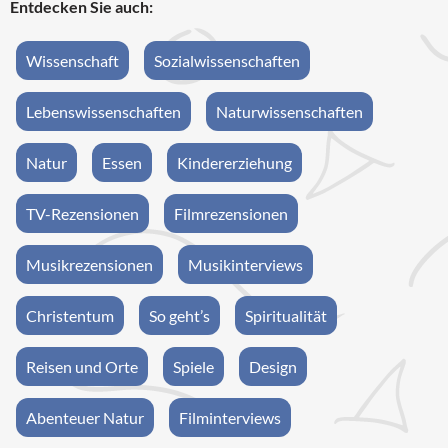
Entdecken Sie auch:
Wissenschaft
Sozialwissenschaften
Lebenswissenschaften
Naturwissenschaften
Natur
Essen
Kindererziehung
TV-Rezensionen
Filmrezensionen
Musikrezensionen
Musikinterviews
Christentum
So geht’s
Spiritualität
Reisen und Orte
Spiele
Design
Abenteuer Natur
Filminterviews