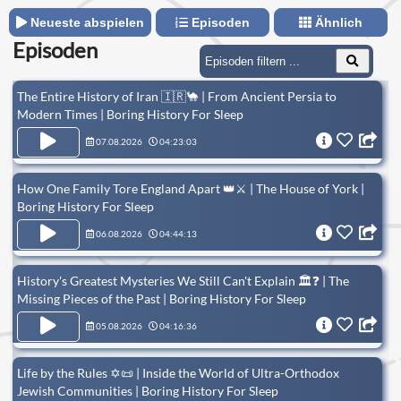
Neueste abspielen
Episoden
Ähnlich
Episoden
The Entire History of Iran 🇮🇷🐪 | From Ancient Persia to
Modern Times | Boring History For Sleep
07.08.2026
04:23:03
How One Family Tore England Apart 👑⚔️ | The House of York |
Boring History For Sleep
06.08.2026
04:44:13
History's Greatest Mysteries We Still Can't Explain 🏛️❓ | The
Missing Pieces of the Past | Boring History For Sleep
05.08.2026
04:16:36
Life by the Rules ✡️📜 | Inside the World of Ultra-Orthodox
Jewish Communities | Boring History For Sleep