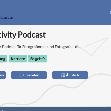
T
odcast an
ivity Podcast
r Podcast für Fotografinnen und Fotografen, die
ung
Karriere
So geht’s
len
Episoden
Ähnlich