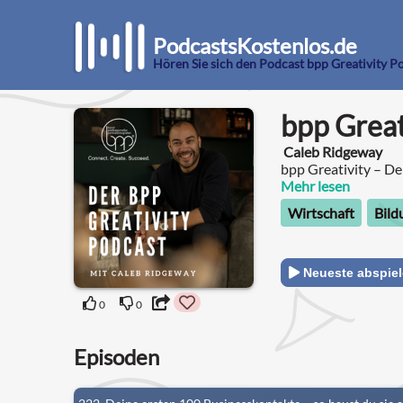
PodcastsKostenlos.de
Hören Sie sich den Podcast bpp Greativity P
bpp Great
Caleb Ridgeway
bpp Greativity – De
mehr wollen.
Mehr lesen
Wirtschaft
Bild
Neueste abspie
0
0
Episoden