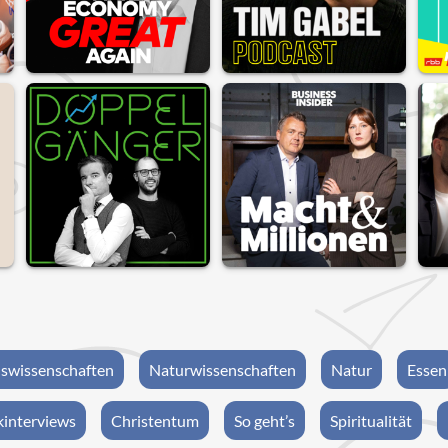
swissenschaften
Naturwissenschaften
Natur
Essen
interviews
Christentum
So geht’s
Spiritualität