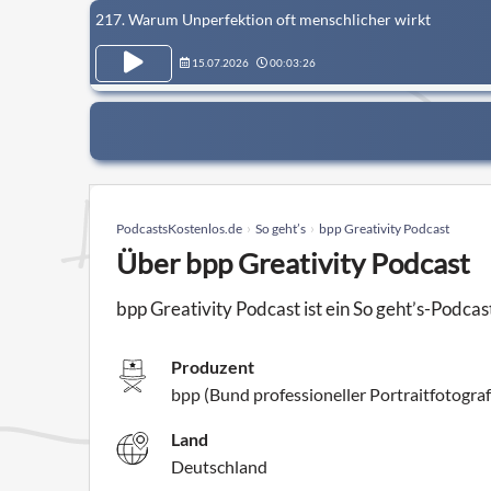
217. Warum Unperfektion oft menschlicher wirkt
15.07.2026
00:03:26
PodcastsKostenlos.de
So geht’s
bpp Greativity Podcast
Über bpp Greativity Podcast
bpp Greativity Podcast ist ein So geht’s-Podc
Produzent
bpp (Bund professioneller Portraitfotogra
Land
Deutschland