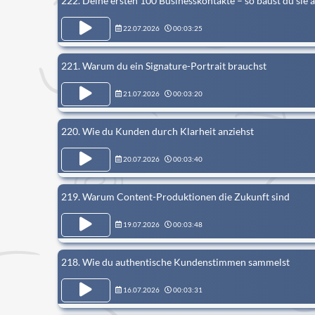
222. Deine ersten 100 Businesskontakte – so baust du sie 
22.07.2026
00:03:25
221. Warum du ein Signature-Portrait brauchst
21.07.2026
00:03:20
220. Wie du Kunden durch Klarheit anziehst
20.07.2026
00:03:40
219. Warum Content-Produktionen die Zukunft sind
19.07.2026
00:03:48
218. Wie du authentische Kundenstimmen sammelst
16.07.2026
00:03:31