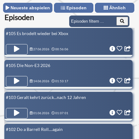
Neueste abspielen
Episoden
Ähnlich
Episoden
#105 Es brodelt wieder bei Xbox
27.06.2026
00:56:06
#105 Die Non-E3 2026
14.06.2026
01:53:17
#103 Geralt kehrt zurück...nach 12 Jahren
01.06.2026
01:07:01
#102 Do a Barrell Roll....again