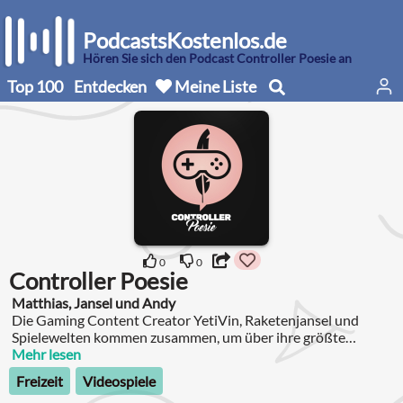
PodcastsKostenlos.de
Hören Sie sich den Podcast Controller Poesie an
Top 100
Entdecken
Meine Liste
0
0
Controller Poesie
Matthias, Jansel und Andy
Die Gaming Content Creator YetiVin, Raketenjansel und
Spielewelten kommen zusammen, um über ihre größte
Leidenschaft und brennende Liebe zu plaudern: Videospiele.
Mehr lesen
Freizeit
Videospiele