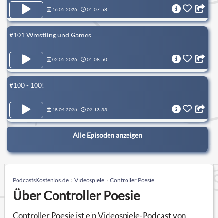
16.05.2026
01:07:58
#101 Wrestling und Games
02.05.2026
01:08:50
#100 - 100!
18.04.2026
02:13:33
Alle Episoden anzeigen
PodcastsKostenlos.de
Videospiele
Controller Poesie
Über Controller Poesie
Controller Poesie ist ein Videospiele-Podcast von