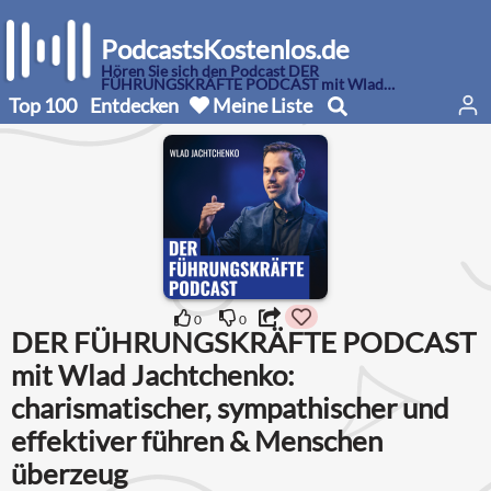
PodcastsKostenlos.de
Hören Sie sich den Podcast DER
FÜHRUNGSKRÄFTE PODCAST mit Wlad
Jachtchenko: charismatischer, sympathischer
Top 100
Entdecken
Meine Liste
und effektiver führen & Menschen überzeug an
0
0
DER FÜHRUNGSKRÄFTE PODCAST
mit Wlad Jachtchenko:
charismatischer, sympathischer und
effektiver führen & Menschen
überzeug