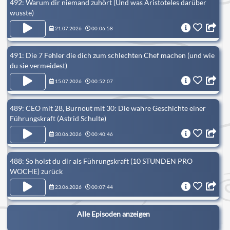
492: Warum dir niemand zuhört (Und was Aristoteles darüber
wusste)
21.07.2026
00:06:58
491: Die 7 Fehler die dich zum schlechten Chef machen (und wie
du sie vermeidest)
15.07.2026
00:52:07
489: CEO mit 28, Burnout mit 30: Die wahre Geschichte einer
Führungskraft (Astrid Schulte)
30.06.2026
00:40:46
488: So holst du dir als Führungskraft (10 STUNDEN PRO
WOCHE) zurück
23.06.2026
00:07:44
Alle Episoden anzeigen