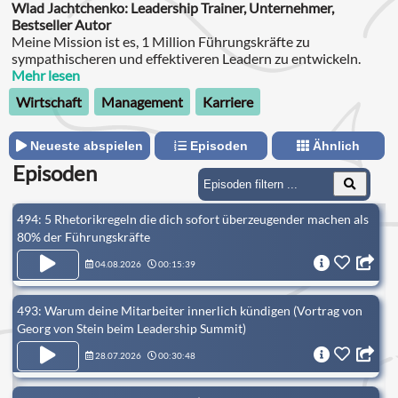
Wlad Jachtchenko: Leadership Trainer, Unternehmer,
Bestseller Autor
Meine Mission ist es, 1 Million Führungskräfte zu
sympathischeren und effektiveren Leadern zu entwickeln.
Mehr lesen
Wirtschaft
Management
Karriere
Neueste abspielen
Episoden
Ähnlich
Episoden
494: 5 Rhetorikregeln die dich sofort überzeugender machen als
80% der Führungskräfte
04.08.2026
00:15:39
493: Warum deine Mitarbeiter innerlich kündigen (Vortrag von
Georg von Stein beim Leadership Summit)
28.07.2026
00:30:48