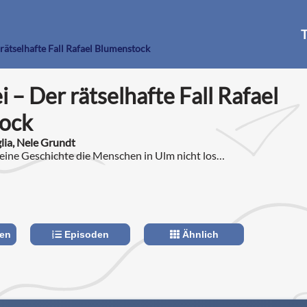
T
rätselhafte Fall Rafael Blumenstock
 – Der rätselhafte Fall Rafael
ock
lia, Nele Grundt
t eine Geschichte die Menschen in Ulm nicht los:
menstock.
len
Episoden
Ähnlich