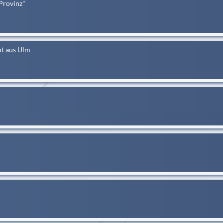
Provinz"
nt aus Ulm