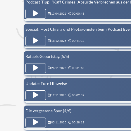
Podcast-Tipp: "Kaff Crimes- Absurde Verbrechen aus der 
13.04.2026
00:00:48
Special: Host Chiara und Protagonisten beim Podcast Eve
18.12.2025
00:41:32
Rafaels Geburtstag (5/5)
26.11.2025
00:31:48
Update: Eure Hinweise
12.11.2025
00:02:39
Die vergessene Spur (4/6)
05.11.2025
00:28:12