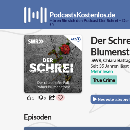
PodcastsKostenlos.de
Hören Sie sich den Podcast Der Schrei – Der 
an
Der Schrei
Blumenst
SWR, Chiara Battag
Seit 35 Jahren läss
Der Fall Rafael Blu
Mehr lesen
True Crime
1
0
Neueste abspie
Episoden