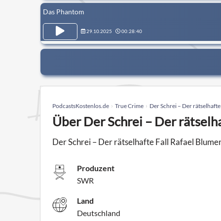
Das Phantom
29.10.2025
00:28:40
PodcastsKostenlos.de
True Crime
Der Schrei – Der rätselhaft
Über Der Schrei – Der rätselh
Der Schrei – Der rätselhafte Fall Rafael Blume
Produzent
SWR
Land
Deutschland