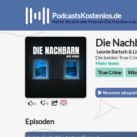
PodcastsKostenlos.de
Hören Sie sich den Podcast Die Nachbarn an
Die Nach
Leonie Bartsch & L
Die beiden True Cr
Schütze begeben si
Mehr lesen
der Frage nach, ob d
True Crime
Wis
rumläuft.
Neueste abspie
0
0
Episoden