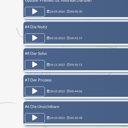
Update: Freiheit für Andreas Darsow?
26.04.2026
00:00:30
#4 Die Notiz
02.10.2023
00:43:17
#8 Der Sohn
06.11.2022
00:50:11
#7 Der Prozess
30.10.2022
00:44:06
#6 Die Unsichtbare
24.10.2022
00:36:48