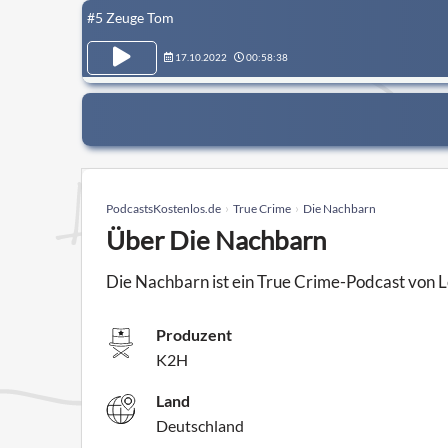
#5 Zeuge Tom
17.10.2022
00:58:38
PodcastsKostenlos.de
True Crime
Die Nachbarn
Über Die Nachbarn
Die Nachbarn ist ein True Crime-Podcast von L
Produzent
K2H
Land
Deutschland