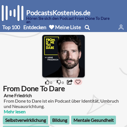
PodcastsKostenlos.de
Hören Sie sich den Podcast From Done To Dare
an
Top 100
Entdecken
Meine Liste
0
0
From Done To Dare
Arne Friedrich
From Done to Dare ist ein Podcast über Identität, Umbruch
und Neuausrichtung.
Mehr lesen
Selbstverwirklichung
Bildung
Mentale Gesundheit