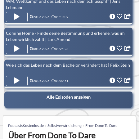
WM, Wettkampf und das Leben nach dem Schlusspfiff | Jens
Lehmann
23.06.2026
01:10:09
Coming Home - Finde deine Bestimmung und erkenne, was im
Leben wirklich zählt | Lars Amend
08.06.2026
01:24:23
Wie sich das Leben nach dem Bachelor verändert hat | Felix Stein
26.05.2026
01:09:51
Alle Episoden anzeigen
PodcastsKostenlos.de
Selbstverwirklichung
From Done To Dare
Über From Done To Dare