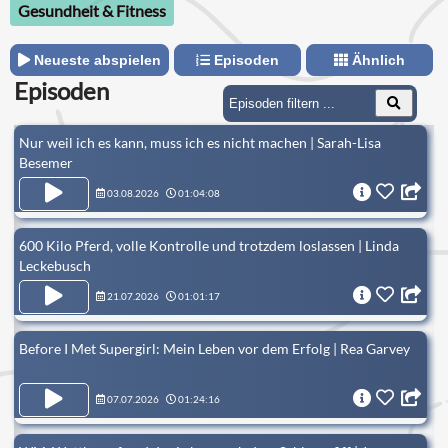
Gesundheit & Fitness
Neueste abspielen
Episoden
Ähnlich
Episoden
Nur weil ich es kann, muss ich es nicht machen | Sarah-Lisa
Besemer
03.08.2026
01:04:08
600 Kilo Pferd, volle Kontrolle und trotzdem loslassen | Linda
Leckebusch
21.07.2026
01:01:17
Before I Met Supergirl: Mein Leben vor dem Erfolg | Rea Garvey
07.07.2026
01:24:16