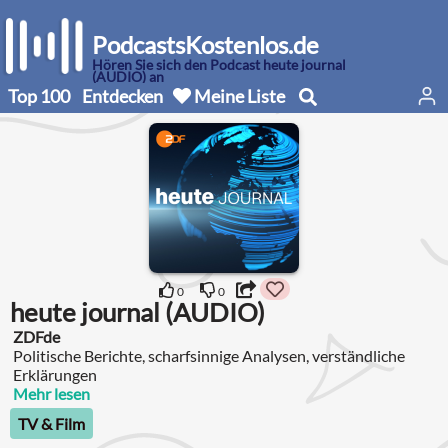
PodcastsKostenlos.de
Hören Sie sich den Podcast heute journal
(AUDIO) an
Top 100
Entdecken
Meine Liste
0
0
heute journal (AUDIO)
ZDFde
Politische Berichte, scharfsinnige Analysen, verständliche
Erklärungen
Mehr lesen
TV & Film