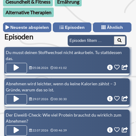
Gesundheit & Fitness
Ernährung
Alternative Therapien
Neueste abspielen
Episoden
Ähnlich
Episoden
Du musst deinen Stoffwechsel nicht ankurbeln. Tu stattdessen
das.
05.08.2026
00:41:02
Abnehmen wird leichter, wenn du keine Kalorien zählst – 3
Gründe, warum das so ist.
29.07.2026
00:30:30
Der Eiweiß-Check: Wie viel Protein brauchst du wirklich zum
Abnehmen?
22.07.2026
00:46:39