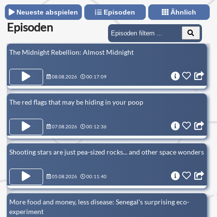
Neueste abspielen
Episoden
Ähnlich
Episoden
The Midnight Rebellion: Almost Midnight
08.08.2026
00:17:09
The red flags that may be hiding in your poop
07.08.2026
00:12:36
Shooting stars are just pea-sized rocks... and other space wonders
05.08.2026
00:11:40
More food and money, less disease: Senegal's surprising eco-
experiment