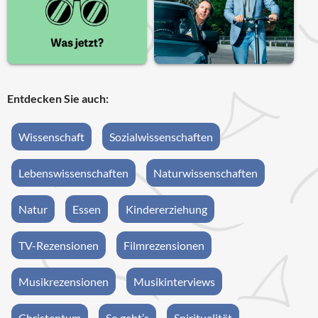
Entdecken Sie auch:
Wissenschaft
Sozialwissenschaften
Lebenswissenschaften
Naturwissenschaften
Natur
Essen
Kindererziehung
TV-Rezensionen
Filmrezensionen
Musikrezensionen
Musikinterviews
Christentum
So geht’s
Spiritualität