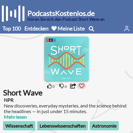
PodcastsKostenlos.de
Hören Sie sich den Podcast Short Wave an
Top 100
Entdecken
Meine Liste
0
0
Short Wave
NPR
New discoveries, everyday mysteries, and the science behind
the headlines — in just under 15 minutes.
Mehr lesen
Wissenschaft
Lebenswissenschaften
Astronomie