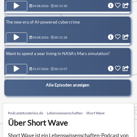
04.08.2026
00:13:30
The new era of AI-powered cybercrime
03.08.2026
00:12:28
Want to spend a year living in NASA's Mars simulation?
31.07.2026
00:12:07
Alle Episoden anzeigen
PodcastsKostenlos.de
Lebenswissenschaften
Short Wave
Über Short Wave
Short Wave ist ein Lebenswissenschaften-Podcast von