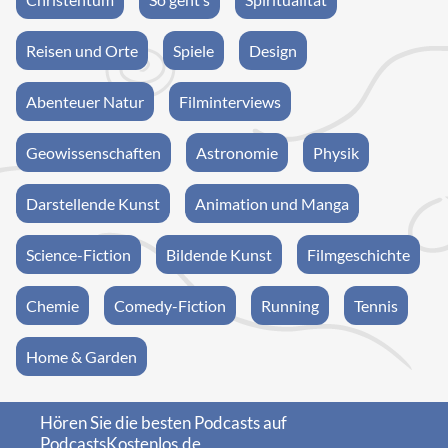
Reisen und Orte
Spiele
Design
Abenteuer Natur
Filminterviews
Geowissenschaften
Astronomie
Physik
Darstellende Kunst
Animation und Manga
Science-Fiction
Bildende Kunst
Filmgeschichte
Chemie
Comedy-Fiction
Running
Tennis
Home & Garden
Hören Sie die besten Podcasts auf
PodcastsKostenlos.de