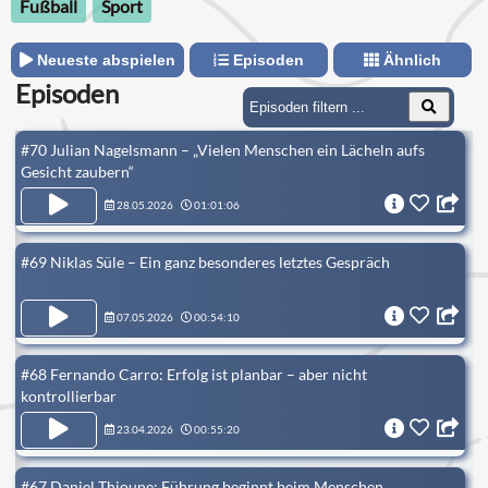
Fußball
Sport
Neueste abspielen
Episoden
Ähnlich
Episoden
#70 Julian Nagelsmann – „Vielen Menschen ein Lächeln aufs
Gesicht zaubern“
28.05.2026
01:01:06
#69 Niklas Süle – Ein ganz besonderes letztes Gespräch
07.05.2026
00:54:10
#68 Fernando Carro: Erfolg ist planbar – aber nicht
kontrollierbar
23.04.2026
00:55:20
#67 Daniel Thioune: Führung beginnt beim Menschen