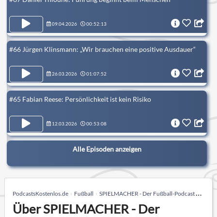
09.04.2026
00:52:13
#66 Jürgen Klinsmann: „Wir brauchen eine positive Ausdauer“
26.03.2026
01:07:52
#65 Fabian Reese: Persönlichkeit ist kein Risiko
12.03.2026
00:53:08
Alle Episoden anzeigen
PodcastsKostenlos.de
Fußball
SPIELMACHER - Der Fußball-Podcast mit Sebastian Hellmann
Über SPIELMACHER - Der