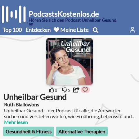
PodcastsKostenlos.de
Hören Sie sich den Podcast Unheilbar Gesund
an
Top 100
Entdecken
Meine Liste
0
0
Unheilbar Gesund
Ruth Biallowons
Unheilbar Gesund – der Podcast für alle, die Antworten
suchen und verstehen wollen, wie Ernährung, Lebensstil und
nachhaltige Veränderungen zu echter Heilung führen.
Mehr lesen
Gesundheit & Fitness
Alternative Therapien