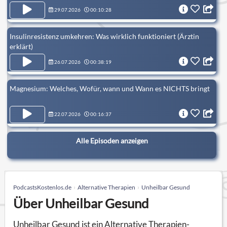
29.07.2026
00:10:28
Insulinresistenz umkehren: Was wirklich funktioniert (Ärztin
erklärt)
26.07.2026
00:38:19
Magnesium: Welches, Wofür, wann und Wann es NICHTS bringt
22.07.2026
00:16:37
Alle Episoden anzeigen
PodcastsKostenlos.de
Alternative Therapien
Unheilbar Gesund
Über Unheilbar Gesund
Unheilbar Gesund ist ein Alternative Therapien-