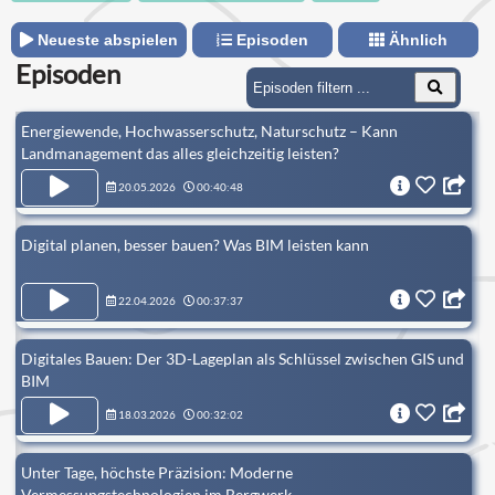
Neueste abspielen
Episoden
Ähnlich
Episoden
Energiewende, Hochwasserschutz, Naturschutz – Kann
Landmanagement das alles gleichzeitig leisten?
20.05.2026
00:40:48
Digital planen, besser bauen? Was BIM leisten kann
22.04.2026
00:37:37
Digitales Bauen: Der 3D-Lageplan als Schlüssel zwischen GIS und
BIM
18.03.2026
00:32:02
Unter Tage, höchste Präzision: Moderne
Vermessungstechnologien im Bergwerk