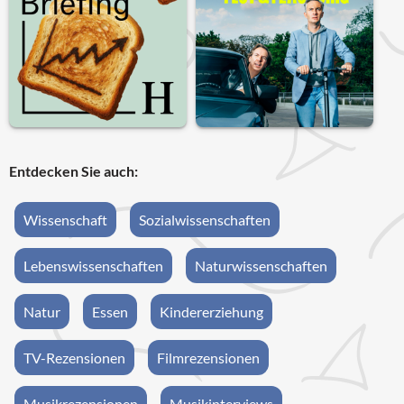
Entdecken Sie auch:
Wissenschaft
Sozialwissenschaften
Lebenswissenschaften
Naturwissenschaften
Natur
Essen
Kindererziehung
TV-Rezensionen
Filmrezensionen
Musikrezensionen
Musikinterviews