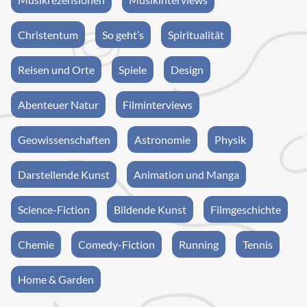
Christentum
So geht’s
Spiritualität
Reisen und Orte
Spiele
Design
Abenteuer Natur
Filminterviews
Geowissenschaften
Astronomie
Physik
Darstellende Kunst
Animation und Manga
Science-Fiction
Bildende Kunst
Filmgeschichte
Chemie
Comedy-Fiction
Running
Tennis
Home & Garden