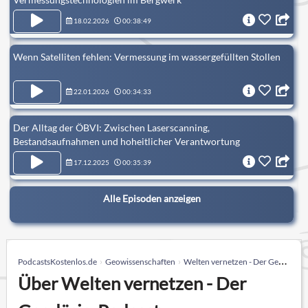
18.02.2026
00:38:49
Wenn Satelliten fehlen: Vermessung im wassergefüllten Stollen
22.01.2026
00:34:33
Der Alltag der ÖBVI: Zwischen Laserscanning,
Bestandsaufnahmen und hoheitlicher Verantwortung
17.12.2025
00:35:39
Alle Episoden anzeigen
PodcastsKostenlos.de
Geowissenschaften
Welten vernetzen - Der Geodäsie-Podcast
Über Welten vernetzen - Der