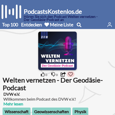
PodcastsKostenlos.de
Hören Sie sich den Podcast Welten vernetzen -
Der Geodäsie-Podcast an
Top 100
Entdecken
Meine Liste
0
0
Welten vernetzen - Der Geodäsie-
Podcast
DVW e.V.
Willkommen beim Podcast des DVW e.V.!
Mehr lesen
Wissenschaft
Geowissenschaften
Physik