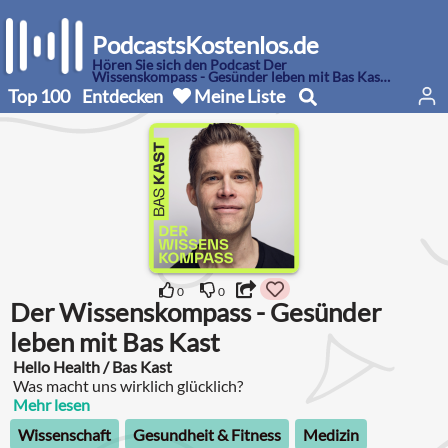
PodcastsKostenlos.de
Hören Sie sich den Podcast Der
Wissenskompass - Gesünder leben mit Bas Kast
an
Top 100
Entdecken
Meine Liste
0
0
Der Wissenskompass - Gesünder
leben mit Bas Kast
Hello Health / Bas Kast
Was macht uns wirklich glücklich?
Mehr lesen
Wissenschaft
Gesundheit & Fitness
Medizin