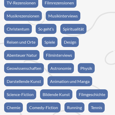
TV-Rezensionen
Filmrezensionen
Musikrezensionen
Musikinterviews
Christentum
So geht’s
Spiritualität
Reisen und Orte
Spiele
Design
Abenteuer Natur
Filminterviews
Geowissenschaften
Astronomie
Physik
Darstellende Kunst
Animation und Manga
Science-Fiction
Bildende Kunst
Filmgeschichte
Chemie
Comedy-Fiction
Running
Tennis