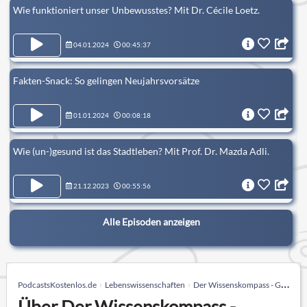
Wie funktioniert unser Unbewusstes? Mit Dr. Cécile Loetz.
04.01.2024
00:45:37
Fakten-Snack: So gelingen Neujahrsvorsätze
01.01.2024
00:08:18
Wie (un-)gesund ist das Stadtleben? Mit Prof. Dr. Mazda Adli.
21.12.2023
00:55:56
Alle Episoden anzeigen
PodcastsKostenlos.de
Lebenswissenschaften
Der Wissenskompass - Gesünder leben mit Bas Kast
Über Der Wissenskompass -