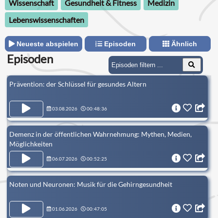
Wissenschaft
Gesundheit & Fitness
Medizin
Lebenswissenschaften
Neueste abspielen
Episoden
Ähnlich
Episoden
Prävention: der Schlüssel für gesundes Altern
03.08.2026
00:48:36
Demenz in der öffentlichen Wahrnehmung: Mythen, Medien,
Möglichkeiten
06.07.2026
00:52:25
Noten und Neuronen: Musik für die Gehirngesundheit
01.06.2026
00:47:05