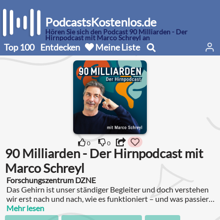
PodcastsKostenlos.de
Hören Sie sich den Podcast 90 Milliarden - Der
Hirnpodcast mit Marco Schreyl an
Top 100
Entdecken
Meine Liste
0
0
90 Milliarden - Der Hirnpodcast mit
Marco Schreyl
Forschungszentrum DZNE
Das Gehirn ist unser ständiger Begleiter und doch verstehen
wir erst nach und nach, wie es funktioniert – und was passiert,
wenn es erkrankt.
Mehr lesen