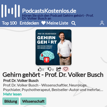
PodcastsKostenlos.de
Hören Sie sich den Podcast Gehirn gehört - Prof.
Dr. Volker Busch an
Top 100
Entdecken
Meine Liste
0
0
Gehirn gehört - Prof. Dr. Volker Busch
Prof. Dr. Volker Busch
Prof. Dr. Volker Busch - Wissenschaftler, Neurologe,
Psychiater, Psychotherapeut, Bestseller-Autor und mehrfach
ausgezeichneter Keynote Speaker - nimmt Sie mit in die Welt
Mehr lesen
von Geist und Gehirn – humorvoll, spannend, persönlich.
Bildung
Wissenschaft