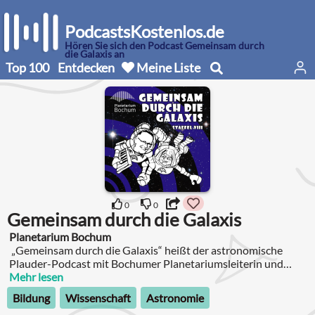
PodcastsKostenlos.de
Hören Sie sich den Podcast Gemeinsam durch
die Galaxis an
Top 100
Entdecken
Meine Liste
0
0
Gemeinsam durch die Galaxis
Planetarium Bochum
„Gemeinsam durch die Galaxis“ heißt der astronomische
Plauder-Podcast mit Bochumer Planetariumsleiterin und
Astronomin Prof. Dr. Susanne Hüttemeister und ihren
Mehr lesen
galaktischen Mitreisen, darunter der stimmgewaltig-
Bildung
Wissenschaft
Astronomie
wortgewandte Kabarettist und Hobby-Astronom Jochen