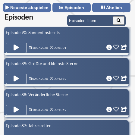
Malmsheimer in Staffel eins bis zweieinhalb, Astrophysiker
Michael Büker bis in Staffel drei und Susannes langjähriger
Neueste abspielen
Episoden
Ähnlich
Freund und Astronomiekenner Paul Hombach ab Staffel vier.
Episoden
Episode 90: Sonnenfinsternis
16.07.2026
00:51:01
Episode 89: Größte und kleinste Sterne
02.07.2026
00:43:19
Episode 88: Veränderliche Sterne
18.06.2026
00:41:59
Episode 87: Jahreszeiten