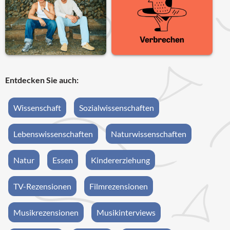
Entdecken Sie auch:
Wissenschaft
Sozialwissenschaften
Lebenswissenschaften
Naturwissenschaften
Natur
Essen
Kindererziehung
TV-Rezensionen
Filmrezensionen
Musikrezensionen
Musikinterviews