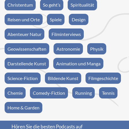
Christentum
So geht’s
Spiritualität
Reisen und Orte
Spiele
Design
Abenteuer Natur
Filminterviews
Geowissenschaften
Astronomie
Physik
Darstellende Kunst
Animation und Manga
Science-Fiction
Bildende Kunst
Filmgeschichte
Chemie
Comedy-Fiction
Running
Tennis
Home & Garden
Hören Sie die besten Podcasts auf