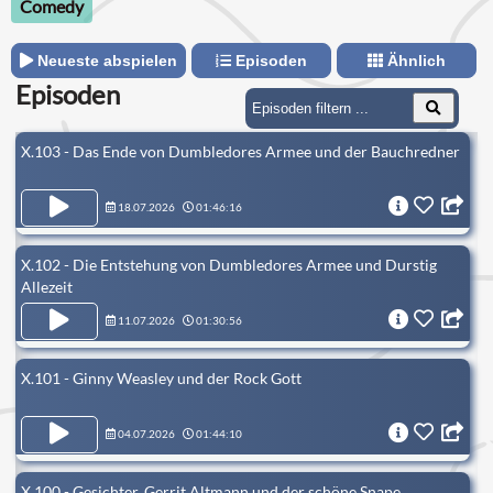
Comedy
Neueste abspielen
Episoden
Ähnlich
Episoden
X.103 - Das Ende von Dumbledores Armee und der Bauchredner
18.07.2026
01:46:16
X.102 - Die Entstehung von Dumbledores Armee und Durstig
Allezeit
11.07.2026
01:30:56
X.101 - Ginny Weasley und der Rock Gott
04.07.2026
01:44:10
X.100 - Gesichter, Gerrit Altmann und der schöne Snape