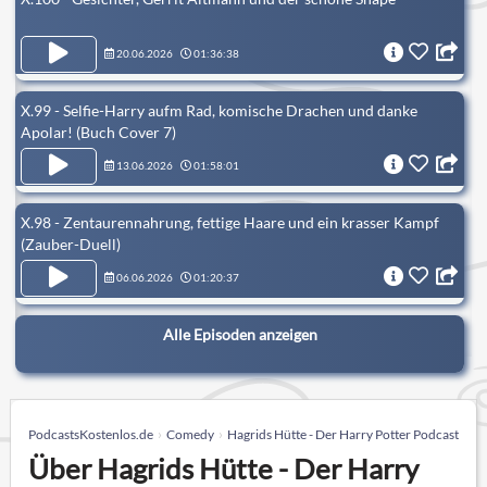
20.06.2026
01:36:38
X.99 - Selfie-Harry aufm Rad, komische Drachen und danke
Apolar! (Buch Cover 7)
13.06.2026
01:58:01
X.98 - Zentaurennahrung, fettige Haare und ein krasser Kampf
(Zauber-Duell)
06.06.2026
01:20:37
Alle Episoden anzeigen
PodcastsKostenlos.de
Comedy
Hagrids Hütte - Der Harry Potter Podcast
Über Hagrids Hütte - Der Harry