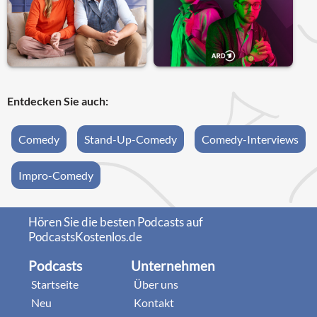
Entdecken Sie auch:
Comedy
Stand-Up-Comedy
Comedy-Interviews
Impro-Comedy
Hören Sie die besten Podcasts auf
PodcastsKostenlos.de
Podcasts
Unternehmen
Startseite
Über uns
Neu
Kontakt