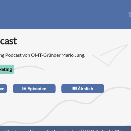
T
cast
ing Podcast von OMT-Gründer Mario Jung.
eting
len
Episoden
Ähnlich