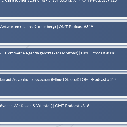
nga, Christopher Wagner & Kai Spriestersbach) | OMT-Podcast #320
in Antworten (Hanns Kronenberg) | OMT-Podcast #319
 die E-Commerce Agenda gehört (Yara Molthan) | OMT-Podcast #318
en auf Augenhöhe begegnen (Miguel Strobel) | OMT-Podcast #317
 Hövener, Weißbach & Wurster) | OMT-Podcast #316