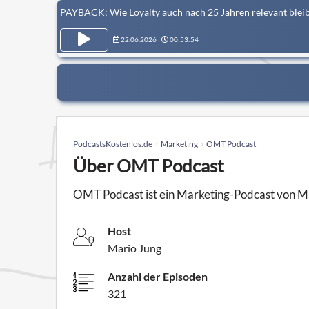
PAYBACK: Wie Loyalty auch nach 25 Jahren relevant blei
22.06.2026
00:53:54
PodcastsKostenlos.de
Marketing
OMT Podcast
Über OMT Podcast
OMT Podcast ist ein Marketing-Podcast von M
Host
Mario Jung
Anzahl der Episoden
321