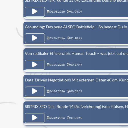
SISTRIX SEO Talk: Runde 15 (Aufzeichnung) (Juliane Betti
03.08.2026
01:04:09
Grounding: Das neue AI SEO Battlefield – So landest Du 
27.07.2026
01:10:29
Von radikaler Effizienz bis Human Touch – was jetzt auf
13.07.2026
00:37:47
Data-Driven Negotiations Mit externen Daten eCom-Kund
06.07.2026
00:52:57
SISTRIX SEO Talk: Runde 14 (Aufzeichnung) (von Hülsen,
29.06.2026
01:01:50