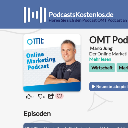
PodcastsKostenlos.de
Hören Sie sich den Podcast OMT Podcast an
OMT Pod
Mario Jung
Der Online Market
Mehr lesen
Wirtschaft
Mark
Neueste abspie
0
0
Episoden