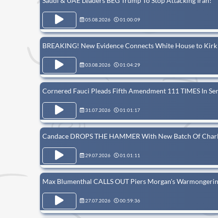
Saudi & UAE Leaders BEG Trump To Stop Attacking Iran!
05.08.2026
01:00:09
BREAKING! New Evidence Connects White House to Kirk A
03.08.2026
01:04:29
Cornered Fauci Pleads Fifth Amendment 111 TIMES In Sen
31.07.2026
01:01:17
Candace DROPS THE HAMMER With New Batch Of Charlie 
29.07.2026
01:01:11
Max Blumenthal CALLS OUT Piers Morgan's Warmongerin
27.07.2026
00:59:36