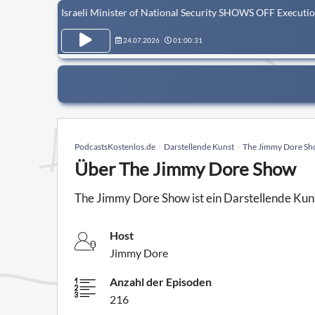
Israeli Minister of National Security SHOWS OFF Executi
24.07.2026
01:00:31
PodcastsKostenlos.de
Darstellende Kunst
The Jimmy Dore S
Über The Jimmy Dore Show
The Jimmy Dore Show ist ein Darstellende Ku
Host
Jimmy Dore
Anzahl der Episoden
216