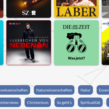
swissenschaften
Naturwissenschaften
Natur
Essen
interviews
Christentum
So geht’s
Spiritualität