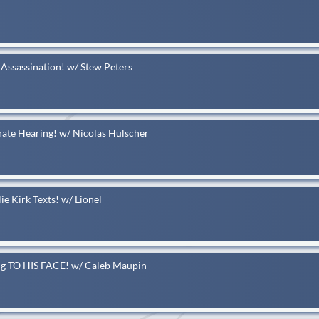
ssassination! w/ Stew Peters
ate Hearing! w/ Nicolas Hulscher
Kirk Texts! w/ Lionel
g TO HIS FACE! w/ Caleb Maupin