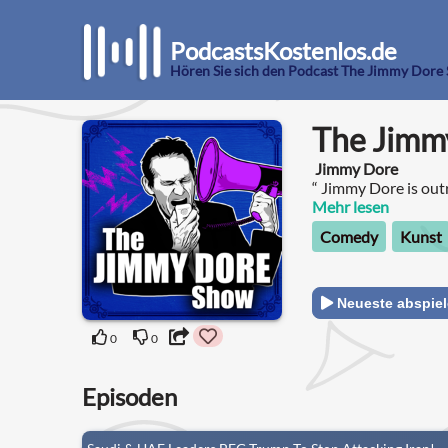
PodcastsKostenlos.de
Hören Sie sich den Podcast The Jimmy Dore
The Jimm
Jimmy Dore
“ Jimmy Dore is ou
bothered, a crucial,
Mehr lesen
freethinkers in 21s
Comedy
Kunst
Neueste abspie
0
0
Episoden