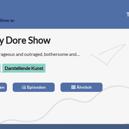
T
 Show an
y Dore Show
trageous and outraged, bothersome and
 profane, passionate voice for progressives and
t century America.” -Patton Oswalt
Darstellende Kunst
len
Episoden
Ähnlich