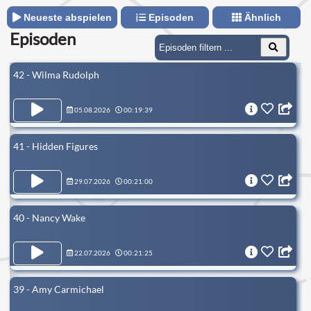
Neueste abspielen
Episoden
Ähnlich
Episoden
42 - Wilma Rudolph
05.08.2026
00:19:39
41 - Hidden Figures
29.07.2026
00:21:00
40 - Nancy Wake
22.07.2026
00:21:25
39 - Amy Carmichael