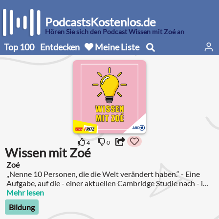
PodcastsKostenlos.de
Hören Sie sich den Podcast Wissen mit Zoé an
Top 100
Entdecken
Meine Liste
4
0
Wissen mit Zoé
Zoé
„Nenne 10 Personen, die die Welt verändert haben.“ - Eine
Aufgabe, auf die - einer aktuellen Cambridge Studie nach - im
Durchschnitt mit 8 bis 9 Männernamen geantwortet wird.
Mehr lesen
Bildung