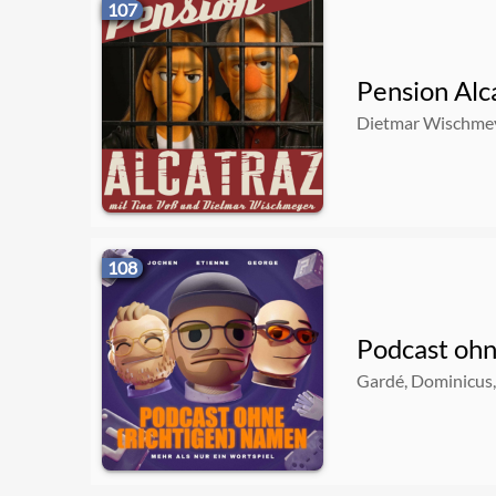
107
Pension Alc
Dietmar Wischmey
108
Podcast ohn
Gardé, Dominicus,