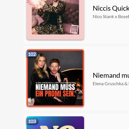
Niccis Quic
Nico Stank x Bose
102
Niemand mus
Elena Gruschka & 
103