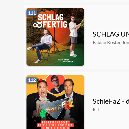
111
SCHLAG UN
Fabian Köster, Jo
112
SchleFaZ - d
RTL+