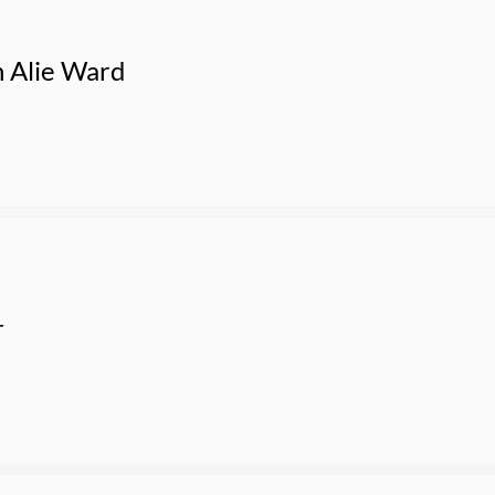
h Alie Ward
r