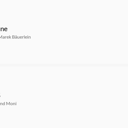
une
Marek Bäuerlein
S
und Moni