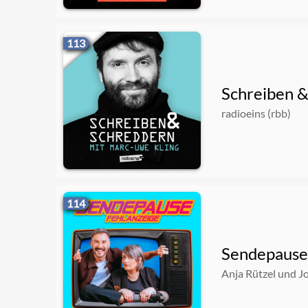
113
Schreiben 
radioeins (rbb)
114
Sendepause
Anja Rützel und J