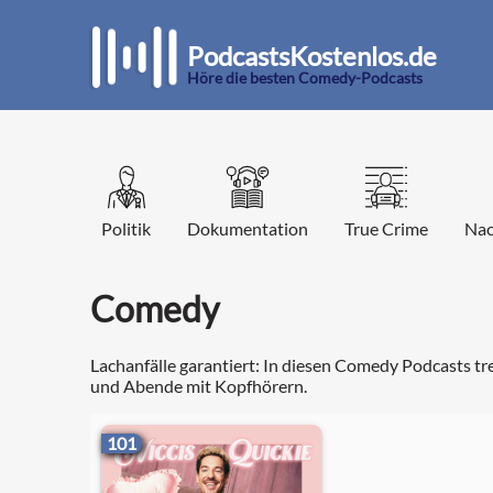
PodcastsKostenlos.de
Höre die besten Comedy-Podcasts
Politik
Dokumentation
True Crime
Nac
Comedy
Lachanfälle garantiert: In diesen Comedy Podcasts tre
und Abende mit Kopfhörern.
101