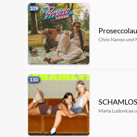
109
Proseccola
Chris Nanoo und 
110
SCHAMLO
Maria Ludovicaa 