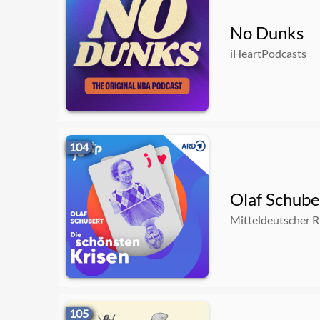
No Dunks
iHeartPodcasts
104
Olaf Schube
Mitteldeutscher 
105