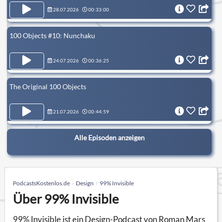
28.07.2026
00:33:00
100 Objects #10: Nunchaku
24.07.2026
00:36:25
The Original 100 Objects
21.07.2026
00:44:59
Alle Episoden anzeigen
PodcastsKostenlos.de
Design
99% Invisible
Über 99% Invisible
99% Invisible ist ein Design-Podcast von Roman Mars