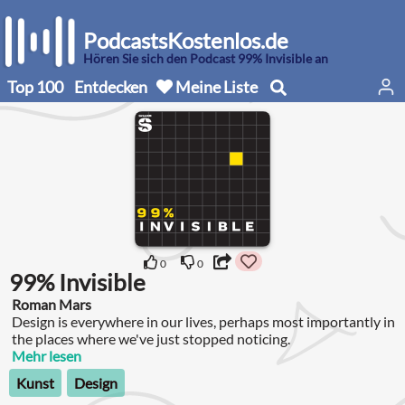
PodcastsKostenlos.de
Hören Sie sich den Podcast 99% Invisible an
Top 100
Entdecken
Meine Liste
0
0
99% Invisible
Roman Mars
Design is everywhere in our lives, perhaps most importantly in
the places where we've just stopped noticing.
Mehr lesen
Kunst
Design