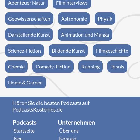
Abenteuer Natur
Filminterviews
Geowissenschaften
Astronomie
Physik
Darstellende Kunst
Animation und Manga
Science-Fiction
Bildende Kunst
Filmgeschichte
Chemie
Comedy-Fiction
Running
Tennis
Home & Garden
Hören Sie die besten Podcasts auf
PodcastsKostenlos.de
Podcasts
Unternehmen
Startseite
Über uns
Neu
Kontakt