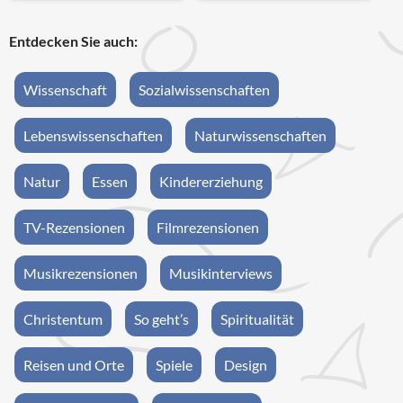
Entdecken Sie auch:
Wissenschaft
Sozialwissenschaften
Lebenswissenschaften
Naturwissenschaften
Natur
Essen
Kindererziehung
TV-Rezensionen
Filmrezensionen
Musikrezensionen
Musikinterviews
Christentum
So geht’s
Spiritualität
Reisen und Orte
Spiele
Design