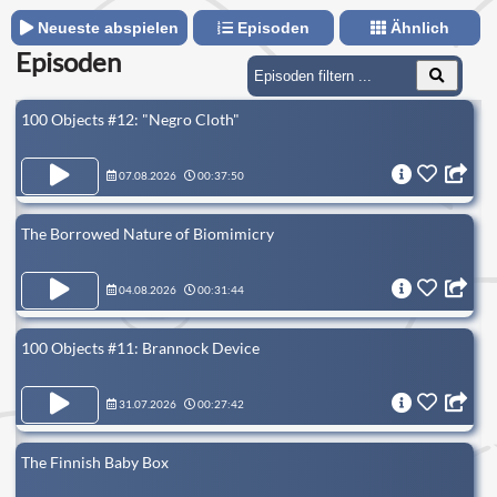
Neueste abspielen
Episoden
Ähnlich
Episoden
100 Objects #12: "Negro Cloth"
07.08.2026
00:37:50
The Borrowed Nature of Biomimicry
04.08.2026
00:31:44
100 Objects #11: Brannock Device
31.07.2026
00:27:42
The Finnish Baby Box