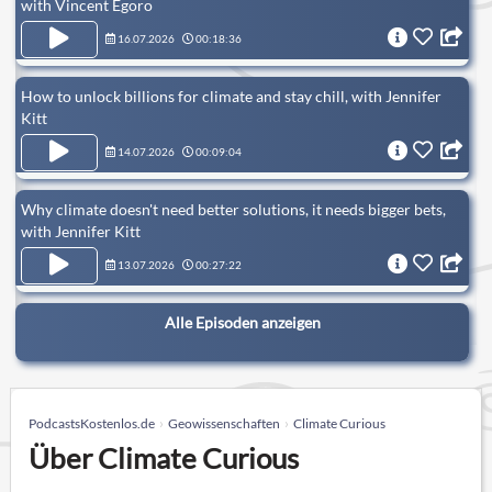
with Vincent Egoro
16.07.2026
00:18:36
How to unlock billions for climate and stay chill, with Jennifer
Kitt
14.07.2026
00:09:04
Why climate doesn't need better solutions, it needs bigger bets,
with Jennifer Kitt
13.07.2026
00:27:22
Alle Episoden anzeigen
PodcastsKostenlos.de
Geowissenschaften
Climate Curious
Über Climate Curious