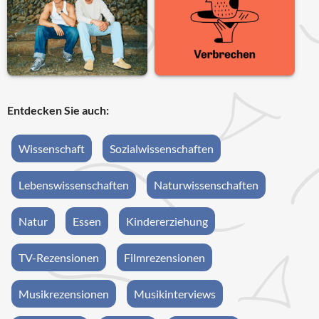
Entdecken Sie auch:
Wissenschaft
Sozialwissenschaften
Lebenswissenschaften
Naturwissenschaften
Natur
Essen
Kindererziehung
TV-Rezensionen
Filmrezensionen
Musikrezensionen
Musikinterviews