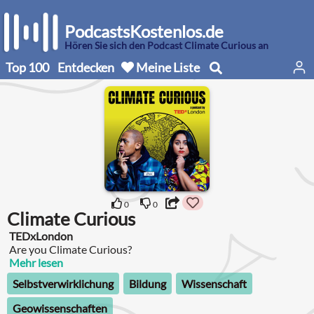
PodcastsKostenlos.de
Hören Sie sich den Podcast Climate Curious an
Top 100
Entdecken
Meine Liste
0
0
Climate Curious
TEDxLondon
Are you Climate Curious?
Mehr lesen
Selbstverwirklichung
Bildung
Wissenschaft
Geowissenschaften