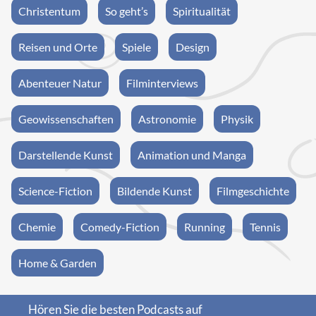
Christentum
So geht’s
Spiritualität
Reisen und Orte
Spiele
Design
Abenteuer Natur
Filminterviews
Geowissenschaften
Astronomie
Physik
Darstellende Kunst
Animation und Manga
Science-Fiction
Bildende Kunst
Filmgeschichte
Chemie
Comedy-Fiction
Running
Tennis
Home & Garden
Hören Sie die besten Podcasts auf