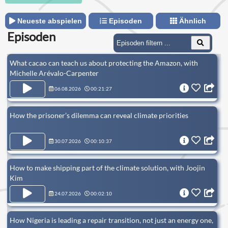
Neueste abspielen
Episoden
Ähnlich
Episoden
What cacao can teach us about protecting the Amazon, with
Michelle Arévalo-Carpenter
06.08.2026
00:21:27
How the prisoner’s dilemma can reveal climate priorities
30.07.2026
00:10:37
How to make shipping part of the climate solution, with Joojin
Kim
24.07.2026
00:02:10
How Nigeria is leading a repair transition, not just an energy one,