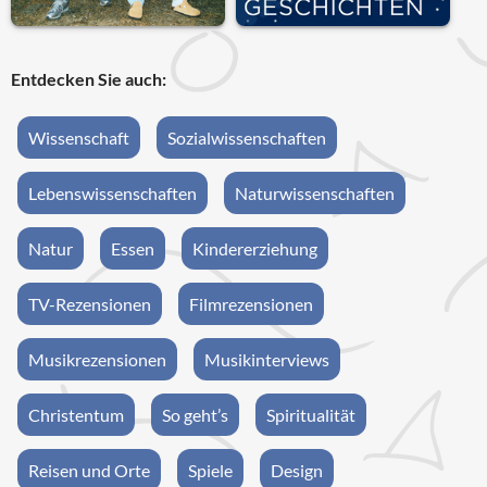
Entdecken Sie auch:
Wissenschaft
Sozialwissenschaften
Lebenswissenschaften
Naturwissenschaften
Natur
Essen
Kindererziehung
TV-Rezensionen
Filmrezensionen
Musikrezensionen
Musikinterviews
Christentum
So geht’s
Spiritualität
Reisen und Orte
Spiele
Design