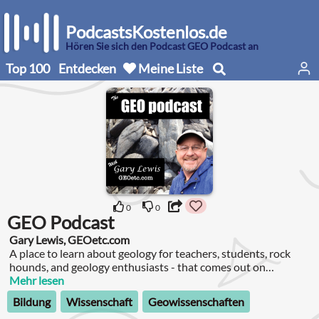
PodcastsKostenlos.de
Hören Sie sich den Podcast GEO Podcast an
Top 100
Entdecken
Meine Liste
0
0
GEO Podcast
Gary Lewis, GEOetc.com
A place to learn about geology for teachers, students, rock
hounds, and geology enthusiasts - that comes out on
Fridays!Gary Lewis is an Australian-born geologist who loves
Mehr lesen
to share his passion for all things 'geology'.
Bildung
Wissenschaft
Geowissenschaften