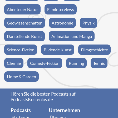
Abenteuer Natur
Filminterviews
Geowissenschaften
Astronomie
Physik
Darstellende Kunst
Animation und Manga
Science-Fiction
Bildende Kunst
Filmgeschichte
Chemie
Comedy-Fiction
Running
Tennis
Home & Garden
Hören Sie die besten Podcasts auf
PodcastsKostenlos.de
Podcasts
Unternehmen
Startseite
Über uns