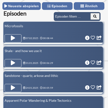
Neueste abspielen
Episoden
Ähnlich
Episoden
Microfossils
07.02.2025
00:08:44
Shale - and how we use it
31.01.2025
00:06:29
Sandstone - quartz, arkose and lithic
24.01.2025
00:05:59
Apparent Polar Wandering & Plate Tectonics