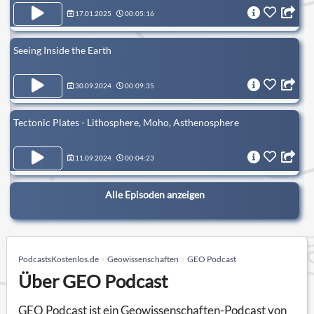
17.01.2025
00:05:16
Seeing Inside the Earth
30.09.2024
00:09:35
Tectonic Plates - Lithosphere, Moho, Asthenosphere
11.09.2024
00:04:23
Alle Episoden anzeigen
PodcastsKostenlos.de
Geowissenschaften
GEO Podcast
Über GEO Podcast
GEO Podcast ist ein Geowissenschaften-Podcast von