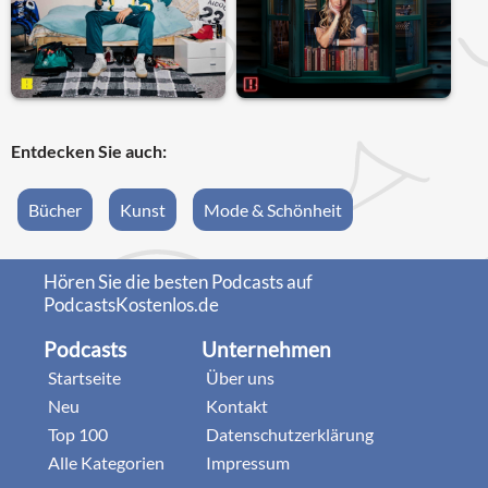
Entdecken Sie auch:
Bücher
Kunst
Mode & Schönheit
Hören Sie die besten Podcasts auf
PodcastsKostenlos.de
Podcasts
Unternehmen
Startseite
Über uns
Neu
Kontakt
Top 100
Datenschutzerklärung
Alle Kategorien
Impressum