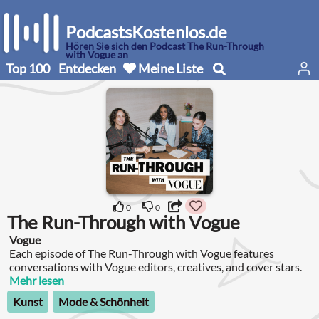
PodcastsKostenlos.de
Hören Sie sich den Podcast The Run-Through
with Vogue an
Top 100
Entdecken
Meine Liste
0
0
The Run-Through with Vogue
Vogue
Each episode of The Run-Through with Vogue features
conversations with Vogue editors, creatives, and cover stars.
Mehr lesen
Kunst
Mode & Schönheit