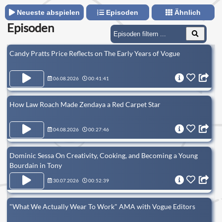
Neueste abspielen
Episoden
Ähnlich
Episoden
Candy Pratts Price Reflects on The Early Years of Vogue
06.08.2026
00:41:41
How Law Roach Made Zendaya a Red Carpet Star
04.08.2026
00:27:46
Dominic Sessa On Creativity, Cooking, and Becoming a Young
Bourdain in Tony
30.07.2026
00:52:39
"What We Actually Wear To Work" AMA with Vogue Editors