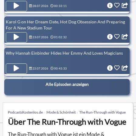
28.07.2026
00:33:11
Karol G on Her Dream Date, Hot Dog Obsession And Preparing
For A New Stadium Tour
23.07.2026
01:02:32
Why Hannah Einbinder Hides Her Emmy And Loves Magicians
22.07.2026
00:43:33
Alle Episoden anzeigen
PodcastsKostenlos.de
Mode & Schönheit
The Run-Through with Vogue
Über The Run-Through with Vogue
The Run-Through with Vogue ist ein Mode &