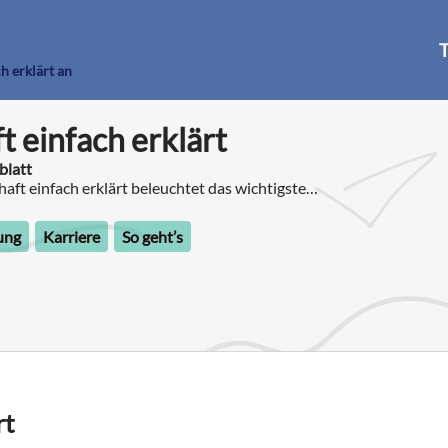
T
h erklärt an
t einfach erklärt
blatt
aft einfach erklärt beleuchtet das wichtigste
der Woche und erklärt Zusammenhänge.
ung
Karriere
So geht’s
rt