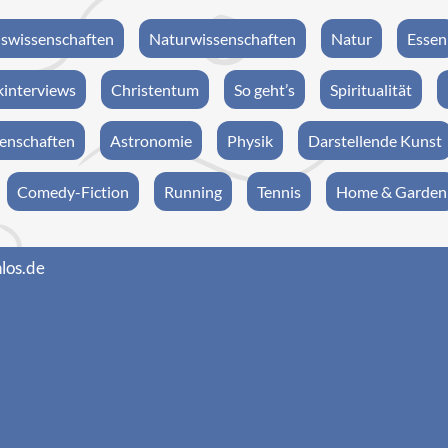
swissenschaften
Naturwissenschaften
Natur
Essen
interviews
Christentum
So geht’s
Spiritualität
enschaften
Astronomie
Physik
Darstellende Kunst
Comedy-Fiction
Running
Tennis
Home & Garden
los.de