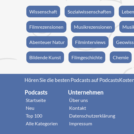
Wissenschaft
Sozialwissenschaften
Leben
Filmrezensionen
Musikrezensionen
Musik
Abenteuer Natur
Filminterviews
Geowiss
Bildende Kunst
Filmgeschichte
Chemie
Hören Sie die besten Podcasts auf PodcastsKosten
Podcasts
Unternehmen
Startseite
Über uns
Neu
Kontakt
Top 100
Datenschutzerklärung
Alle Kategorien
Impressum