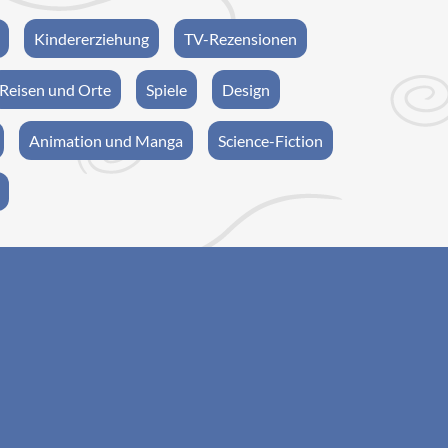
Kindererziehung
TV-Rezensionen
Reisen und Orte
Spiele
Design
Animation und Manga
Science-Fiction