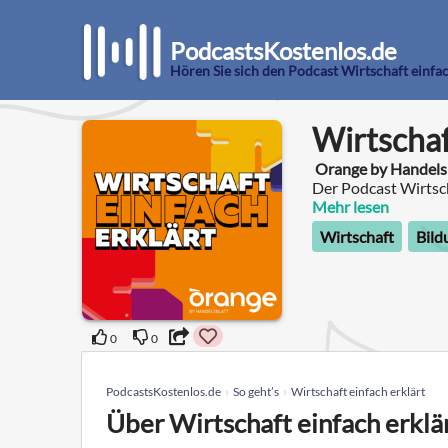
PodcastsKostenlos.de
Hören Sie sich den Podcast Wirtschaft einfac
Wirtschaf
Orange by Handels
Der Podcast Wirtsch
Wirtschaftsthema 
Mehr lesen
Wirtschaft
Bild
0
0
PodcastsKostenlos.de
So geht’s
Wirtschaft einfach erklärt
Über Wirtschaft einfach erklä